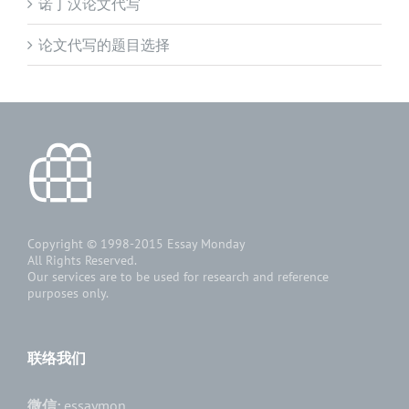
诺丁汉论文代写
论文代写的题目选择
Copyright © 1998-2015
Essay Monday
All Rights Reserved.
Our services are to be used for research and reference
purposes only.
联络我们
微信:
essaymon