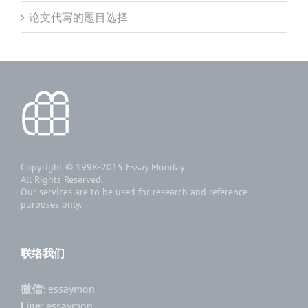
论文代写的题目选择
Copyright © 1998-2015
Essay Monday
All Rights Reserved.
Our services are to be used for research and reference
purposes only.
联络我们
微信:
essaymon
Line:
essaymon