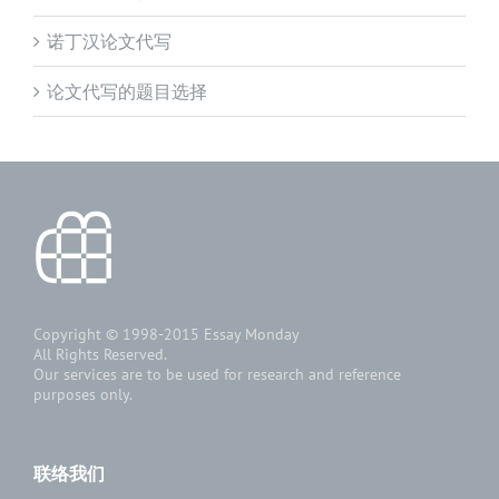
诺丁汉论文代写
论文代写的题目选择
Copyright © 1998-2015
Essay Monday
All Rights Reserved.
Our services are to be used for research and reference
purposes only.
联络我们