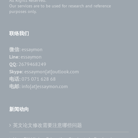
All Rights Reserved.
Our services are to be used for research and reference
purposes only.
联络我们
微信:
essaymon
Line:
essaymon
QQ:
2679468249
Skype:
essaymon[at]outlook.com
电话:
075 071 628 68
电邮:
info[at]essaymon.com
新闻动向
英文论文修改需要注意哪些问题