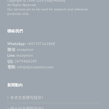
Copyright © 1998-2024
Essay Monday
All Rights Reserved.
Our services are to be used for research and reference
purposes only.
聯絡我們
WhatsApp:
+447507162868
微信:
essaymon
Line:
essaymon
QQ:
2679468249
電郵:
info[at]essaymon.com
新聞動向
学术文章撰写指导?
硕士论文撰写方法?