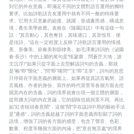
到它的外在意義，即滿足不同的文體對語言運用的獨特
要求。比如詩歌語言友運用中就有不同一般的特殊要
求。它用大旦意象的組接、跳躍，形成畫而感，構成意
境，產生美學效應。袁枚在《隨園詩話》中有這樣一句
話：“其言動心，其色奪目，其味適口，其音悅耳，便
是佳詩。”這在一定程度上反映了詩歌語言運用的情感
美、形像美、節奏美和韻律美。如毛澤東詩詞的《泌園
春·長沙》中的上閡的尾句是”悵寥廓，問蒼茫大地，誰
主沉浮?”如果只從字面上去型解該詞句的含義，那就
是“帳”即“憫化”，“問”即“嘆問”’“主”即“主宰”，詞句的意思
只停留在字面意義的層面上。如果再從其語言氣勢、語
言風格、作者的身份、寫作的時代背景等各個方面去挖
掘其內在的含義，詞的境界就會出現一個立體的層面，
從而擴大詞的內在意蘊，它的韻味也就與眾不同。再比
如“紅杏枝頭春意鬧”，這個“鬧”字在該詞中用的藝術手法
是“通感”，詞的含義超越了詞的字面意義而彰顯了詞的
語境，增強了詞的各方面的感受，包含了聲音、色彩、
數量、程度等幾個方面的內涵，把“意在無言處”的境界