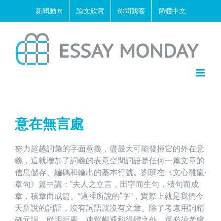
Skip
新聞動向
論文欣賞
你問我答
簡體中文
to
content
意在無言處
努力超越詞彙的字面意義，盡最大可能發揮它的外在意
義，這就增加了詞義的表意空間詞語是任何一篇文章的
信息儲存、編碼和輸出的基本行號。劉班在《文心雕龍·
章句》篇中講：“夫人之立言，田字而生句，積句而成
章，積章而成篇。”這裡所說的“字”，實際上就是我們今
天所說的詞語，沒有詞語就沒有文章。除了考慮用詞精
確元誤、簡明扼要、連貿暢通和得體之外，還必須考慮