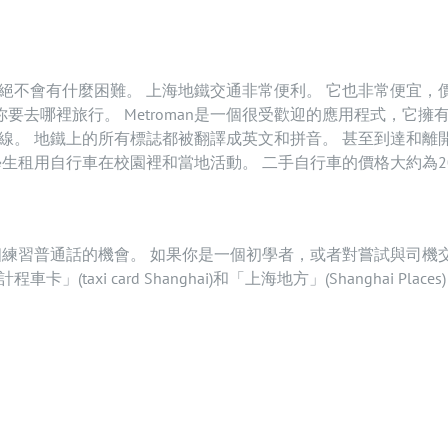
絕不會有什麼困難。 上海地鐵交通非常便利。 它也非常便宜，
決於你要去哪裡旅行。 Metroman是一個很受歡迎的應用程式，它擁
線。 地鐵上的所有標誌都被翻譯成英文和拼音。 甚至到達和離
生租用自行車在校園裡和當地活動。 二手自行車的價格大約為2
個練習普通話的機會。 如果你是一個初學者，或者對嘗試與司機
i card Shanghai)和「上海地方」(Shanghai Places