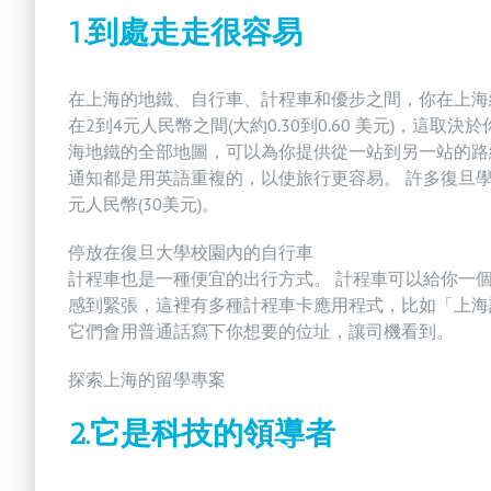
1.到處走走很容易
在上海的地鐵、自行車、計程車和優步之間，你在上海
在2到4元人民幣之間(大約0.30到0.60 美元)，這取
海地鐵的全部地圖，可以為你提供從一站到另一站的路
通知都是用英語重複的，以使旅行更容易。 許多復旦學
元人民幣(30美元)。
停放在復旦大學校園內的自行車
計程車也是一種便宜的出行方式。 計程車可以給你一
感到緊張，這裡有多種計程車卡應用程式，比如「上海計程車卡」(tax
它們會用普通話寫下你想要的位址，讓司機看到。
探索上海的留學專案
2.它是科技的領導者