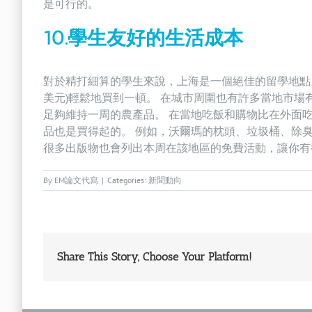
是可行的。
10.學生友好的生活成本
對於精打細算的學生來說，上海是一個絕佳的留學地點。
美元)輕鬆地買到一頓。 在城市周圍也有許多當地市場有新
足夠維持一周的農產品。 在當地吃飯和購物比在外面
品也是買得起的。 例如，沃爾瑪的枕頭、垃圾桶、除臭劑
很多出版物也會列出本周在該地區的免費活動，讓你有
By
EM論文代寫
|
Categories:
新聞動向
Share This Story, Choose Your Platform!