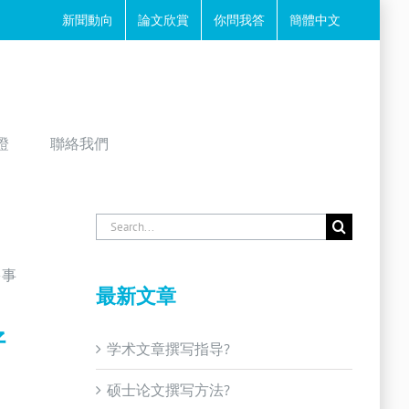
新聞動向
論文欣賞
你問我答
簡體中文
證
聯絡我們
Search
for:
多事
最新文章
好
学术文章撰写指导?
硕士论文撰写方法?