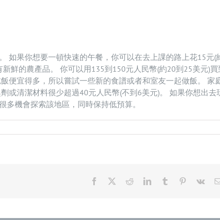
 如果你想要一頓快速的午餐，你可以在去上課的路上花15元(
鮮的農產品。 你可以用135到150元人民幣(約20到25美元)買
吃飯便宜得多，所以嘗試一些新的食譜或者和室友一起做飯。 家
或清潔材料很少超過40元人民幣(不到6美元)。 如果你想出去
很多機會探索該地區，同時保持低預算。
Facebook
X
Reddit
LinkedIn
Tumblr
Pinterest
Vk