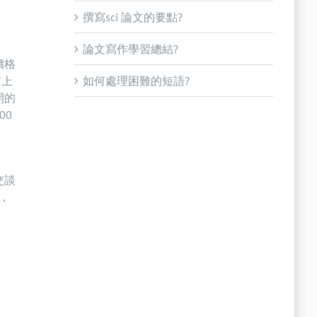
撰寫sci 論文的要點?
論文寫作學習總結?
價格
如何處理困難的短語?
有上
開的
00
交談
)，