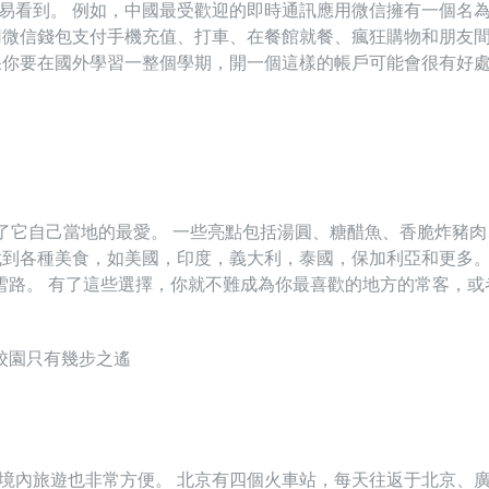
易看到。 例如，中國最受歡迎的即時通訊應用微信擁有一個名
用微信錢包支付手機充值、打車、在餐館就餐、瘋狂購物和朋友
果你要在國外學習一整個學期，開一個這樣的帳戶可能會很有好
了它自己當地的最愛。 一些亮點包括湯圓、糖醋魚、香脆炸豬肉
找到各種美食，如美國，印度，義大利，泰國，保加利亞和更多。
雪路。 有了這些選擇，你就不難成為你最喜歡的地方的常客，或
校園只有幾步之遙
境內旅遊也非常方便。 北京有四個火車站，每天往返于北京、