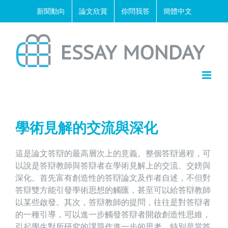
Skip
新聞動向
論文欣賞
你問我答
簡體中文
to
content
學術見解的交流與深化
這是論文答辯的最高層次上的意義。整個答辯過程，可
以說是答辯教師與答辯者在
學術見解上的交流
、交鎊與
深化。首先富有創造性的
答辯論文
及作者自述，不但對
答辯雙方能引發
學術思想
的觸匯，甚至可以給答辯教師
以某些啟發。其次，答辯教師的提問，往往是對答辯者
的一種引導，可以進一步觸發答辯者開啟創造性思維，
引起學生對所研究的課題作進一步的思考，特別是當答