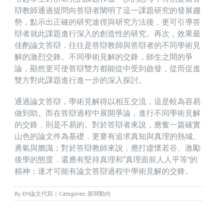
辯教師通過提問向答辯者闡明了這一課題研究的發展趨
勢，點示出正確的研究途徑與研究方法後，更可引導答
辯者就此課題進行深入的創造性的研究。再次，效果最
佳酌論文答辯．往往是答辯教師與答辯者的不同學術見
解的激烈交鋒。不同學術見解的交鋒，師生之間的爭
論，顯然更可使答辯雙方都能從中受到啟發，從而促進
雙方對此課題進行進一步的深入探討。
通過論文答辯，學術見解得以相互交流，這是較為容易
做到助。而在答辯過程中展開爭論，進行不同學術見解
的交鋒．則是不易的。對於答辯者來說，應奮一篇確實
山色的論文件為基礎．更要有追求真知與真理的熱城、
勇氣與膽識；對於答辯教師來說，應打虛懷若谷、激勵
後學的態度．還應有堅持真理和“真理面前人人平等”的
精神；達才可能有論文答辯過程中
學術見解
的交鋒。
By
EM論文代寫
|
Categories:
新聞動向