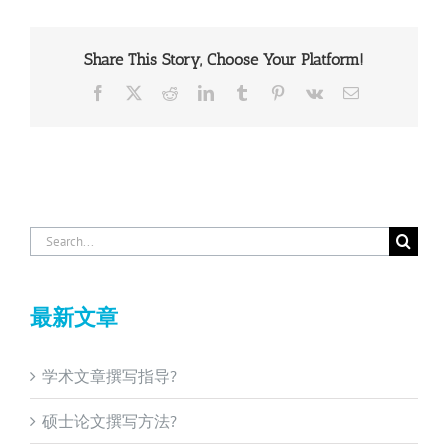
Share This Story, Choose Your Platform!
Facebook
X
Reddit
LinkedIn
Tumblr
Pinterest
Vk
Email
Search
for:
最新文章
学术文章撰写指导?
硕士论文撰写方法?