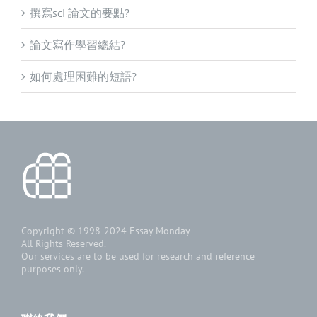
撰寫sci 論文的要點?
論文寫作學習總結?
如何處理困難的短語?
Copyright © 1998-2024
Essay Monday
All Rights Reserved.
Our services are to be used for research and reference
purposes only.