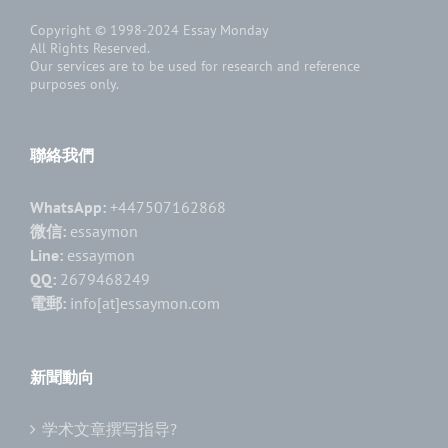
Copyright © 1998-2024
Essay Monday
All Rights Reserved.
Our services are to be used for research and reference
purposes only.
聯絡我們
WhatsApp:
+447507162868
微信:
essaymon
Line:
essaymon
QQ:
2679468249
電郵:
info[at]essaymon.com
新聞動向
学术文章撰写指导?