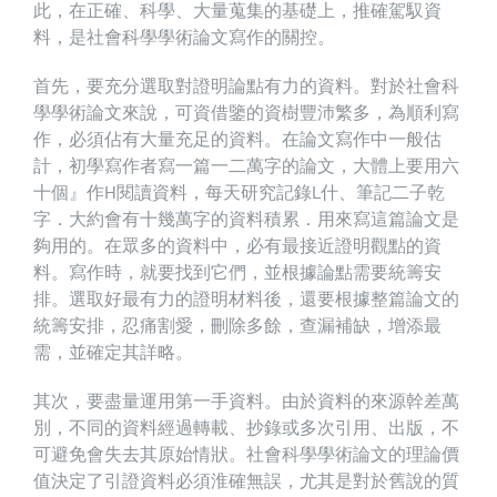
此，在正確、科學、大量蒐集的基礎上，推確駕馭資
料，是社會科學學術論文寫作的關控。
首先，要充分選取對證明論點有力的資料。對於社會科
學學術論文來說，可資借鑒的資樹豐沛繁多，為順利寫
作，必須佔有大量充足的資料。在論文寫作中一般估
計，初學寫作者寫一篇一二萬字的論文，大體上要用六
十個』作H閱讀資料，每天研究記錄L什、筆記二子乾
字．大約會有十幾萬字的資料積累．用來寫這篇論文是
夠用的。在眾多的資料中，必有最接近證明觀點的資
料。寫作時，就要找到它們，並根據論點需要統籌安
排。選取好最有​​力的證明材料後，還要根據整篇論文的
統籌安排，忍痛割愛，刪除多餘，查漏補缺，增添最
需，並確定其詳略。
其次，要盡量運用第一手資料。由於資料的來源幹差萬
別，不同的資料經過轉載、抄錄或多次引用、出版，不
可避免會失去其原始情狀。社會科學學術論文的理論價
值決定了引證資料必須淮確無誤，尤其是對於舊說的質