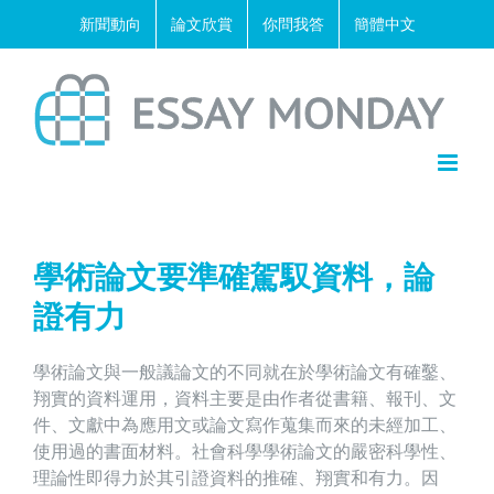
Skip
新聞動向
論文欣賞
你問我答
簡體中文
to
content
學術論文要準確駕馭資料，論
證有力
學術論文與一般議論文的不同就在於學術論文有確鑿、
翔實的資料運用，資料主要是由作者從書籍、報刊、文
件、文獻中為應用文或論文寫作蒐集而來的未經加工、
使用過的書面材料。社會科學學術論文的嚴密科學性、
理論性即得力於其引證資料的推確、翔實和有力。因