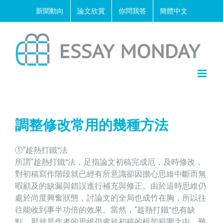
Skip
新聞動向
論文欣賞
你問我答
簡體中文
to
content
調整修改常用的幾種方法
①“趁熱打鐵”法
所謂“趁熱打鐵”法，足指論文初稿完成厄，及時修改，
對初稿寫作階段就已經有所意識卻因擔心思維中斷而無
暇顧及的缺漏與錯誤進行補充與修正。由於這時思維仍
處於尚度興奮狀態，討論文的全局也成竹在胸，所以往
往能收到事半功倍的效果。當然，“趁熱打鐵”也有缺
點，那就是作者的思維仍處於初稿的框架範圍之中．難