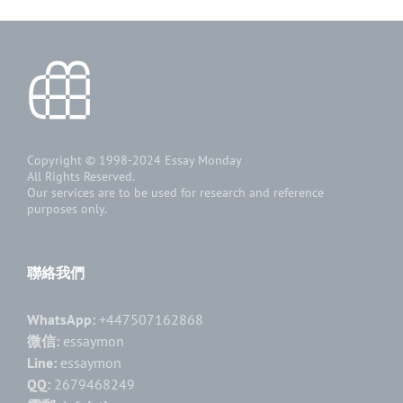
Copyright © 1998-2024
Essay Monday
All Rights Reserved.
Our services are to be used for research and reference
purposes only.
聯絡我們
WhatsApp:
+447507162868
微信:
essaymon
Line:
essaymon
QQ:
2679468249