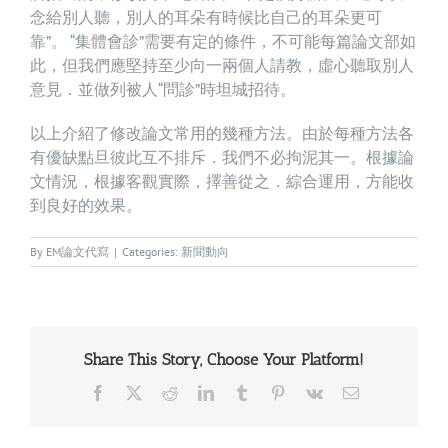
念給別人聽，別人的耳朵有時候比自己的耳朵更可
靠”。 “集體會診”需要有定的條件，不可能每篇論文部如
此，但我們應堅持至少向一兩個人請教，虛心聽取別人
意見．並做列被人“問診”時坦城招待。
以上介紹了修改論文常用的幾種方法。由於每種方法各
有優缺點旦彼此互不排斥．我們不必拘泥其一。根據論
文情況，根據客觀實際，擇善從之．綜合運用，方能收
到良好的效果。
By
EM論文代寫
|
Categories:
新聞動向
Share This Story, Choose Your Platform!
Facebook
X
Reddit
LinkedIn
Tumblr
Pinterest
Vk
Email