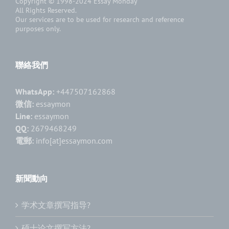
Copyright © 1998-2024
Essay Monday
All Rights Reserved.
Our services are to be used for research and reference
purposes only.
聯絡我們
WhatsApp:
+447507162868
微信:
essaymon
Line:
essaymon
QQ:
2679468249
電郵:
info[at]essaymon.com
新聞動向
学术文章撰写指导?
硕士论文撰写方法?