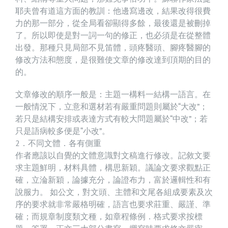
耶夫曾有道這方面的教訓：他邊寫邊改，結果改得很費
力的那一部分，從全局看卻顯得多餘，最後還是被刪掉
了。所以即使是對一詞一句的修正，也必須是在從整體
出發。那種只見局部不見笛體，頭疼醫頭、腳疼醫腳的
修改方法和態度，是很難使文章的修改達到頂期的目的
的。
文章修改的順序一般是：主題一構料一結構一語言。在
一般情況下，立意和選材若有嚴重問題則屬於“大改”；
若只是結構安排或表達方式有較大問題屬於“中改”；若
只是語病較多便是“小改”。
2．不同文體．各有側重
作者應該以自覺的文體意識對文稿進行修改。記敘文要
求主題鮮明，材料具體，構思新穎。議論文要求觀點正
確，立淪新穎，論據充分，論證布力，富於邏輯性和有
說服力。 如公文，對文頭、主體和文尾各組成要素及次
序的要求就非常嚴格明確，語言也要求莊重、嚴謹、準
確；而規章制度類文種，如章程條例．格式要求按標