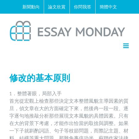
Skip
新聞動向
論文欣賞
你問我答
簡體中文
to
content
修改的基本原則
1．整體著眼，局部入手
首光從宏觀上檢查那些決定文本整體風貌主導因素的質
旦，偵文章在大的方面確定下來，然後冉一段一段、逐
字逐句地推敲分析那些展現文本風貌的具體因素。只有
在大的背景下考慮，才能作出恰當的取捨與調整。如果
一下子就斟酌詞語、句子等枝節問題，而際記主題、材
料、結構等重大問題，那難免事倍功半。蘇聯作家法捷