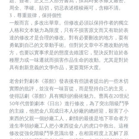
題、簽署、正文三大部分書寫，撰寫時要求條文嚴密、
周全、準確、貼切，切忌表述模棱兩可，含糊不清。
3．尊重規律，保持個性
一般而言，多改出華章。但修改必須以保持作者的獨立
人格和文本魅力為限度，只有不損害原文而又有助於表
達的修改才是合理的修改。對有必要刪改的地方，耍有
勇氣劉自己的文章動手術。但對於文章中不應改動的地
方，也要以實事求是的態度去維護它，堅決反對迫於各
種壓力或一味遷就而損害作品生命的改動。尤其是對於
具有創新意義的文學作品，更耍寬怀大度。
老舍針對劇本《茶館》發表後有些讀者提出的一些木切
實際的批評，並沒有一味盲從，而是堅持自己的主見，
使得話劇《茶館》具有獨到的藝術魅力。曹禺在20世紀
50年代曾劉劇本《日出》進行修改，為了突出階級鬥爭
的主線，他把金八寫成日本人紗廠的總經迎，殺害了小
東西的父親一個紗廠工人，劇情的最後是地下萃命者方
達生率領紗廠工人把小東西從金八的虎口中救出。這種
修改從強化階級鬥爭意識出發，在相當程度上瓦解了原