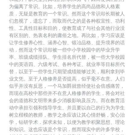
为偏离了常识。比如，培养学生的高尚品德和人格素
质．无疑是教育的一个常识。然而这个常识却长期被人
们忽视了，遗忘了，而取而代之的是各种权宜性、功利
性、工具性目标和目的，使教育成了与社会其他行业没
有区别的、热衷名利的庸俗之地。再比如，学习应该是
让学生修养心性、涵养心智、锻冶品格、提升境界的话
动．然而这个常识却被一些中小学校园中的毕业升学
率、班级成绩排队、学生排名所代替，被一些大学校园
中的英语四、六级考试、各种考证、就业率等目标所代
替．以至于一些学生只期望成绩能够过关，顺利拿到毕
业文凭。至于人格修养是否提高，似乎毫不在意。人们
似乎并没有反思，一个马加爵就曾经使社会倍感痛苦，
而现在高校中那些并不在意人格修养的学生，将会对社
会的道德和文明带来多少消极影响及压力。而在教育活
动中承担引领和指导学生、并且要以自己的行为为学生
树立楷模的教师，教学之余应该让其心情舒畅，安心治
学，钻研学术．探求未知，以便为教学积聚思想、理论
和知识。这也应该是个常识．然而现实中的许多学校，