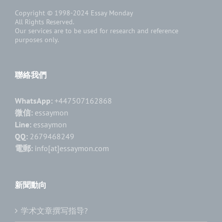
Copyright © 1998-2024
Essay Monday
All Rights Reserved.
Our services are to be used for research and reference
purposes only.
聯絡我們
WhatsApp:
+447507162868
微信:
essaymon
Line:
essaymon
QQ:
2679468249
電郵:
info[at]essaymon.com
新聞動向
学术文章撰写指导?