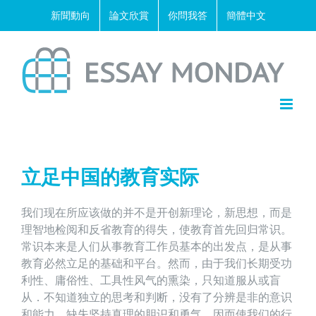
Skip
新聞動向
論文欣賞
你問我答
簡體中文
to
content
立足中国的教育实际
我们现在所应该做的并不是开创新理论，新思想，而是
理智地检阅和反省教育的得失，使教育首先回归常识。
常识本来是人们从事教育工作员基本的出发点，是从事
教育必然立足的基础和平台。然而，由于我们长期受功
利性、庸俗性、工具性风气的熏染，只知道服从或盲
从．不知道独立的思考和判断，没有了分辨是非的意识
和能力，缺失坚持真理的胆识和勇气，因而使我们的行