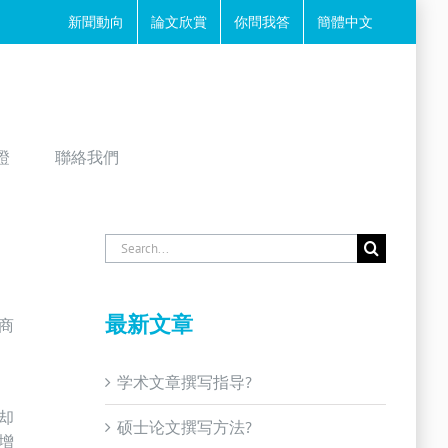
新聞動向
論文欣賞
你問我答
簡體中文
證
聯絡我們
Search
for:
最新文章
商
学术文章撰写指导?
却
硕士论文撰写方法?
增