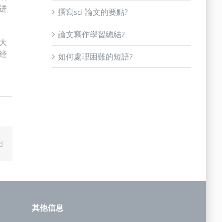
进
撰寫sci 論文的要點?
論文寫作學習總結?
大
经
如何處理困難的短語?
Email
其他信息