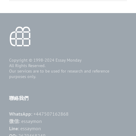
Copyright © 1998-2024
Essay Monday
All Rights Reserved.
Our services are to be used for research and reference
purposes only.
聯絡我們
WhatsApp:
+447507162868
微信:
essaymon
Line:
essaymon
QQ:
2679468249