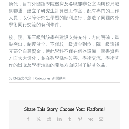
換代，目前外國語學院機房及各職能辦公室均與校局域
網聯通。建立了研究生計算機工作室，配有專門的工作
人員，以保障研究生學習的順利進行，創造了同國內外
學術同行交流的有利條件。
校、院、系三級對該學科建設支持充分，方向明確，重
點突出，制度健全。不僅校一級資金到位，院一級還補
充部分自籌資金，使此學科不僅在儀器設備、圖書​​資料
方面大大優化，並在教學條件改善、學術交流、學術著
作的出版​​及學術活動的開展方面取得了顯著效益。
By
EM論文代寫
|
Categories:
新聞動向
Share This Story, Choose Your Platform!
Facebook
X
Reddit
LinkedIn
Tumblr
Pinterest
Vk
Email