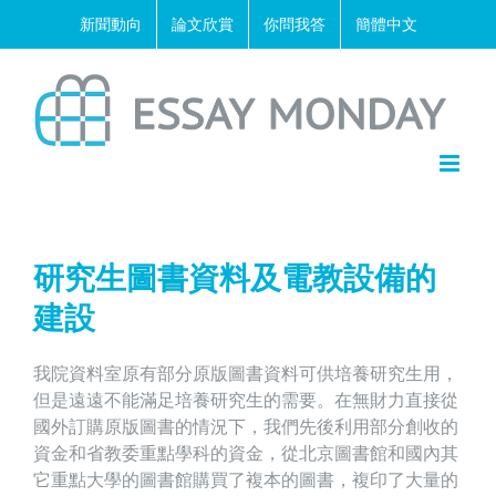
Skip
新聞動向
論文欣賞
你問我答
簡體中文
to
content
研究生圖書資料及電教設備的
建設
我院資料室原有部分原版圖書資料可供培養研究生用，
但是遠遠不能滿足培養研究生的需要。在無財力直接從
國外訂購原版圖書的情況下，我們先後利用部分創收的
資金和省教委重點學科的資金，從北京圖書館和國內其
它重點大學的圖書館購買了複本的圖書，複印了大量的