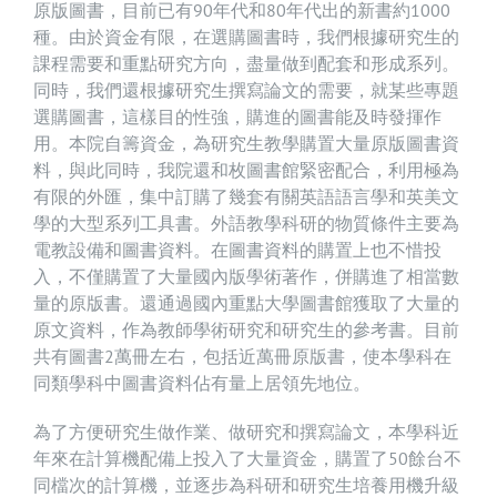
原版圖書，目前已有90年代和80年代出的新書約1000
種。由於資金有限，在選購圖書時，我們根據研究生的
課程需要和重點研究方向，盡量做到配套和形成系列。
同時，我們還根據研究生撰寫論文的需要，就某些專題
選購圖書，這樣目的性強，購進的圖書能及時發揮作
用。本院自籌資金，為研究生教學購置大量原版圖書資
料，與此同時，我院還和枚圖書館緊密配合，利用極為
有限的外匯，集中訂購了幾套有關英語語言學和英美文
學的大型系列工具書。外語教學科研的物質條件主要為
電教設備和圖書資料。在圖書資料的購置上也不惜投
入，不僅購置了大量國內版學術著作，併購進了相當數
量的原版書。還通過國內重點大學圖書館獲取了大量的
原文資料，作為教師學術研究和研究生的參考書。目前
共有圖書2萬冊左右，包括近萬冊原版書，使本學科在
同類學科中圖書資料佔有量上居領先地位。
為了方便研究生做作業、做研究和撰寫論文，本學科近
年來在計算機配備上投入了大量資金，購置了50餘台不
同檔次的計算機，並逐步為科研和研究生培養用機升級