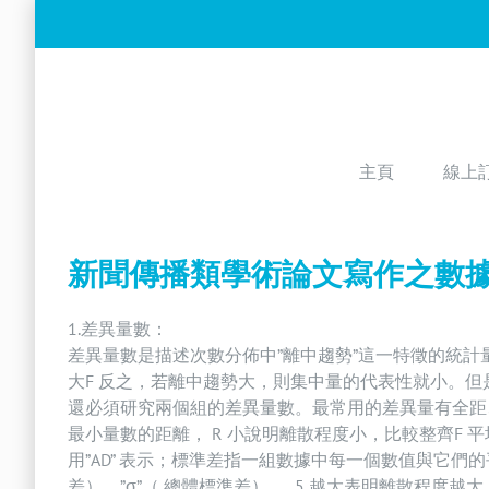
Skip
to
content
主頁
線上
新聞傳播類學術論文寫作之數
1.差異量數：
差異量數是描述次數分佈中”離中趨勢”這一特徵的統計
大F 反之，若離中趨勢大，則集中量的代表性就小。
還必須研究兩個組的差異量數。最常用的差異量有全距、
最小量數的距離， R 小說明離散程度小，比較整齊F
用”AD” 表示；標準差指一組數據中每一個數值與它們
差）、”σ”（ 總體標準差） ， 5 越大表明離散程度