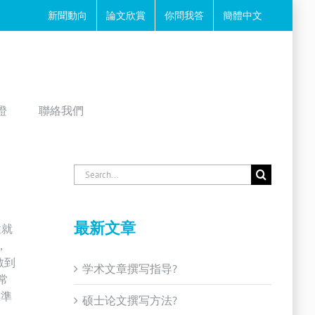
新聞動向
論文欣賞
你問我答
簡體中文
證
聯絡我們
Search
for:
最新文章
性就
，
數到
学术文章撰写指导?
常
標準
硕士论文撰写方法?