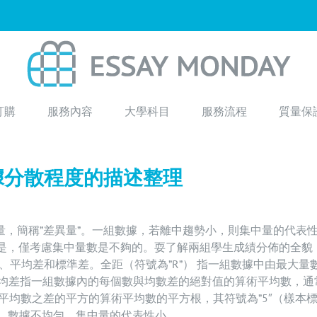
訂購
服務內容
大學科目
服務流程
質量保
據分散程度的描述整理
量，簡稱”差異量”。一組數據，若離中趨勢小，則集中量的代表
但是，僅考慮集中量數是不夠的。耍了解兩組學生成績分佈的全貌
平均差和標準差。全距（符號為”R”） 指一組數據中由最大量
 平均差指一組數據內的每個數與均數差的絕對值的算術平均數，通
的平均數之差的平方的算術平均數的平方根，其符號為”5″（樣本
越大，數據不均勻，集中量的代表性小。