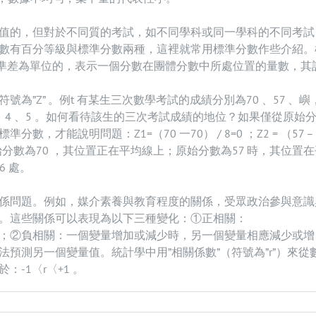
值的，但對於不同質的考試，如不同學科或同一學科的不同考試
數有百分等級與標準分數兩種，這裡就常用標準分數作些介紹。
標準差為單位的，表示一個分數在團體分數中所處位置的量數，其
”Z” 。例t 有某生三次數學考試的成績分別為70 、57 、嶼
 、4 、5 。如何看待該生的三次考試成績的地位？如果僅從原始
能說明問題：Z1=（70 一70） / 8=0 ；Z2 = （57 –
6 。這說明，原始分數為70 ，其位置正在平均線上；原始分數為57 時，其位置
6 處。
係問題。例如，媒介素養與教育程度的關係，受眾政治參與意識
。這些關係可以表現為以下三種變化：①正相關：
；②負相關：一個變量增加或減少時，另一個變量相應減少或增
預測另一個變量值。統計學中用”相關係數”（符號為”r”）來從
-1〈r〈+1 。