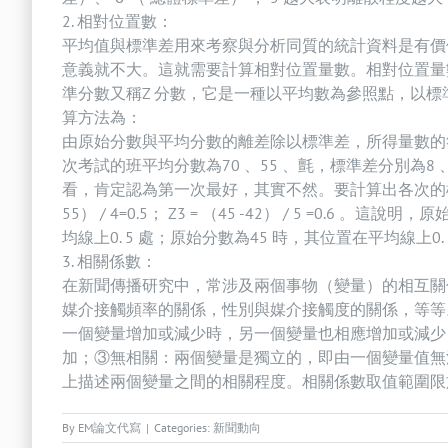
2. 相對位置數：
平均值與標準差用來考察與分析同質的統計資料是有價
意義就不大。這就需要計算相對位置量數。相對位置量
準分數又稱Z 分數，它是一種以平均數為參照點，以
算方法為：
由原始分數與平均分數的離差除以標準差，所得量數的符號為
次考試的班平均分數為70 、55 、氈，標準差分別為8
看，肯定認為第一次最好，其實不然。要計算出各次的標準分數，才
55） / 4=0.5； Z3 = （45 -42） / 5 =0.
均線上0. 5 處；原始分數為45 時，其位置在平均線上0. 
3. 相關係數：
在新聞傳播研究中，常涉及兩個事物（變量）的相互關
媒介接觸頻率的關係，性別與媒介接觸度的關係，等等
一個變量增加或減少時，另一個變量也相應增加或減少
加；③無相關：兩個變量是獨立的，即由一個變量值無法
上描述兩個變量之間的相關程度。相關係數取值範圍限於：
By
EM論文代寫
|
Categories:
新聞動向