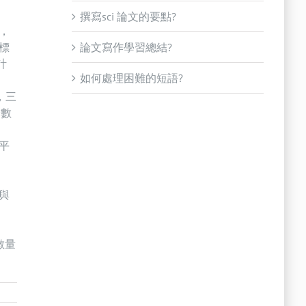
撰寫sci 論文的要點?
，
標
論文寫作學習總結?
計
如何處理困難的短語?
，三
分數
在平
與
數量