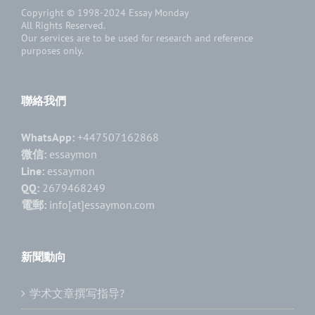
Copyright © 1998-2024
Essay Monday
All Rights Reserved.
Our services are to be used for research and reference
purposes only.
聯絡我們
WhatsApp:
+447507162868
微信:
essaymon
Line:
essaymon
QQ:
2679468249
電郵:
info[at]essaymon.com
新聞動向
学术文章撰写指导?