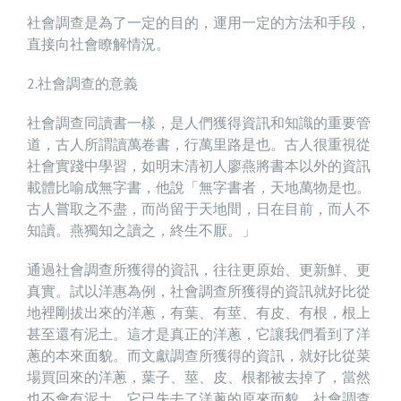
社會調查是為了一定的目的，運用一定的方法和手段，
直接向社會瞭解情況。
2.社會調查的意義
社會調查同讀書一樣，是人們獲得資訊和知識的重要管
道，古人所謂讀萬卷書，行萬里路是也。古人很重視從
社會實踐中學習，如明末清初人廖燕將書本以外的資訊
載體比喻成無字書，他說「無字書者，天地萬物是也。
古人嘗取之不盡，而尚留于天地間，日在目前，而人不
知讀。燕獨知之讀之，終生不厭。」
通過社會調查所獲得的資訊，往往更原始、更新鮮、更
真實。試以洋惠為例，社會調查所獲得的資訊就好比從
地裡剛拔出來的洋蔥，有葉、有莖、有皮、有根，根上
甚至還有泥土。這才是真正的洋蔥，它讓我們看到了洋
蔥的本來面貌。而文獻調查所獲得的資訊，就好比從菜
場買回來的洋蔥，葉子、莖、皮、根都被去掉了，當然
也不會有泥土，它已失去了洋蔥的原來面貌。社會調查