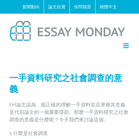
Skip
新聞動向
論文欣賞
你問我答
簡體中文
to
content
一手資料研究之社會調查的意
義
EM論文
認為，能正確的理解一手資料並且掌握其意義
是代寫論文的一個重要環節。那麼一手資料研究之社會
調查的意義是什麼呢？今天我們來討論這個。
1.什麼是社會調查