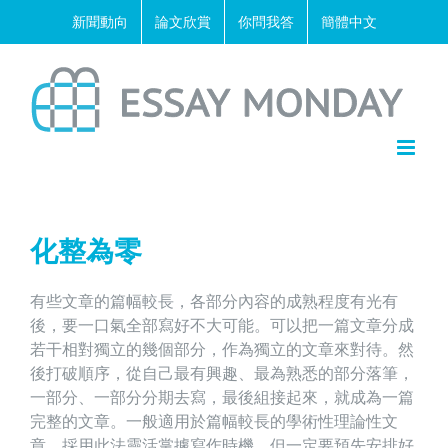
Skip
新聞動向
論文欣賞
你問我答
簡體中文
to
content
化整為零
有些文章的篇幅較長，各部分內容的成熟程度有光有
後，要一口氣全部寫好不大可能。可以把一篇文章分成
若干相對獨立的幾個部分，作為獨立的文章來對待。然
後打破順序，從自己最有興趣、最為熟悉的部分落筆，
一部分、一部分分期去寫，最後組接起來，就成為一篇
完整的文章。一般適用於篇幅較長的學術性理論性文
章。採用此法靈活掌據寫作時機。但一定要預先安排好