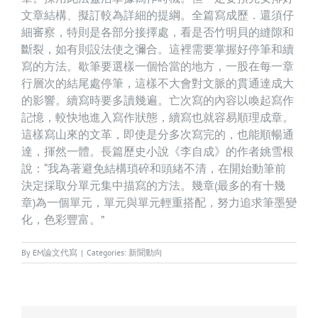
文章結構、擬訂較為詳細的提綱。全篇寫成歷．還須仔
細審察，特則是各部分接擇處，看是否竹明貝的縫隙和
斷裂，如有則設法使之彌合。這裡需要掌握好停筆和續
寫的方法。歇筆要選樣一個恰當的地方，一股在每一章
行層次的結尾處停筆，這樣不大會對文脈的貫通達成大
的影響。續寫時要多讀幾遍。亡次寫的內容以喚起寫作
記憶，較快地進入寫作狀態，續寫也就容易順理成章。
這樣寫山來的文革，即使是分多次寫完的，也能順暢通
達，揮然一體。長篇歷史小說《李自成》的作者姚雪根
說：“我為著避免結構瑣碎和頭緒不清，在開始動筆前
決定採取分單元集中描寫的方法。幾章(最多的有十幾
章)為一個單元，單元與單元輕重搭配，努力追求筆墨變
化，色彩豐富。”
By
EM論文代寫
|
Categories:
新聞動向