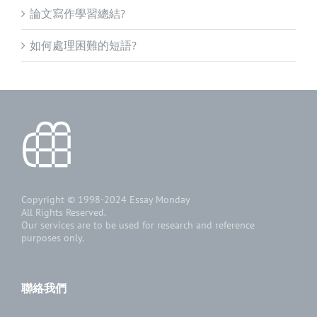
論文寫作學習總結?
如何處理困難的短語?
Copyright © 1998-2024
Essay Monday
All Rights Reserved.
Our services are to be used for research and reference
purposes only.
聯絡我們