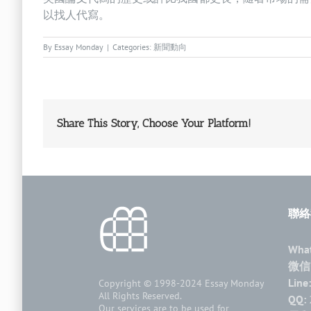
以找人代寫。
By
Essay Monday
|
Categories:
新聞動向
Share This Story, Choose Your Platform!
聯絡
Wha
微信
Line:
Copyright © 1998-2024
Essay Monday
All Rights Reserved.
QQ:
Our services are to be used for