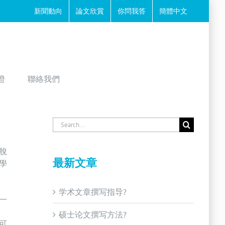
新聞動向
論文欣賞
你問我答
簡體中文
證
聯絡我們
Search
for:
脫
最新文章
學
学术文章撰写指导?
一
硕士论文撰写方法?
可