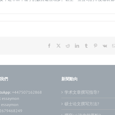
Facebook
X
Reddit
LinkedIn
Tumblr
Pinterest
Vk
我們
新聞動向
tsApp:
+447507162868
学术文章撰写指导?
:
essaymon
硕士论文撰写方法?
essaymon
2679468249