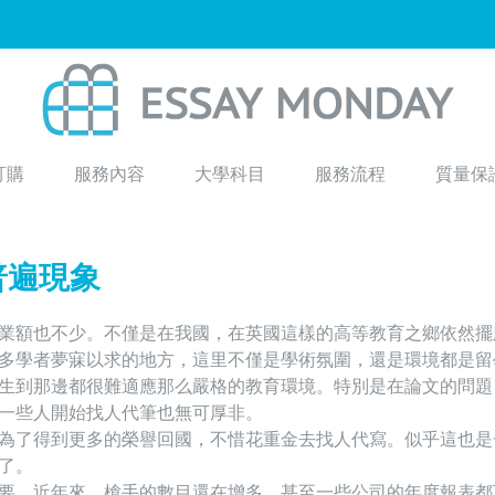
訂購
服務內容
大學科目
服務流程
質量保
個普遍現象
業額也不少。不僅是在我國，在英國這樣的高等教育之鄉依然擺
多學者夢寐以求的地方，這里不僅是學術氛圍，還是環境都是留
生到那邊都很難適應那么嚴格的教育環境。特別是在論文的問題
一些人開始找人代筆也無可厚非。
些留學生為了得到更多的榮譽回國，不惜花重金去找人代寫。似乎這也是
了。
要，近年來，槍手的數目還在增多。甚至一些公司的年度報表都