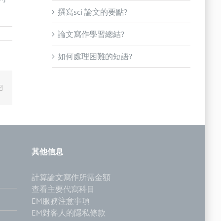
撰寫sci 論文的要點?
論文寫作學習總結?
如何處理困難的短語?
Email
其他信息
計算論文寫作所需金額
查看主要代寫科目
EM服務注意事項
EM對客人的隱私條款