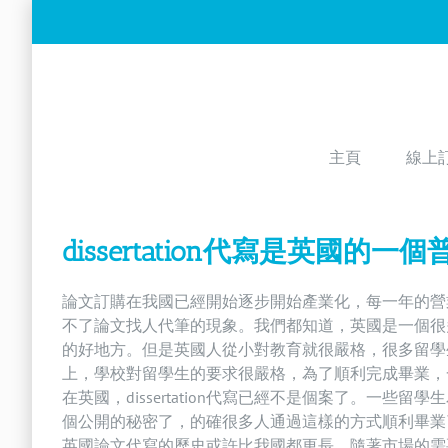
Skip
to
content
主頁
線上
dissertation代寫是英國的一
論文訂購
在我國已經開始逐步開始產業化，每一年的營
不了論文找人代筆的現象。我們都知道，英國是一個很
的好地方。但是英國人從小對教育就很嚴格，很多留學
上，學校對留學生的要求很嚴格，為了順利完成畢業，
在英國，dissertation代寫已經不是個案了。一
個公開的秘密了，的確很多人通過這樣的方式順利畢業
英國論文代寫的歷史或許比我國都更長，隨著市場的需