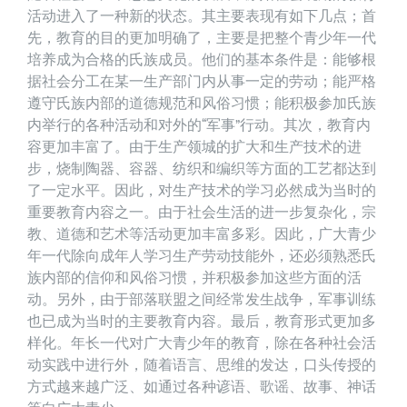
活动进入了一种新的状态。其主要表现有如下几点；首
先，教育的目的更加明确了，主要是把整个青少年一代
培养成为合格的氏族成员。他们的基本条件是：能够根
据社会分工在某一生产部门内从事一定的劳动；能严格
遵守氏族内部的道德规范和风俗习惯；能积极参加氏族
内举行的各种活动和对外的“军事”行动。其次，教育内
容更加丰富了。由于生产领城的扩大和生产技术的进
步，烧制陶器、容器、纺织和编织等方面的工艺都达到
了一定水平。因此，对生产技术的学习必然成为当时的
重要教育内容之一。由于社会生活的进一步复杂化，宗
教、道德和艺术等活动更加丰富多彩。因此，广大青少
年一代除向成年人学习生产劳动技能外，还必须熟悉氏
族内部的信仰和风俗习惯，并积极参加这些方面的活
动。另外，由于部落联盟之间经常发生战争，军事训练
也已成为当时的主要教育内容。最后，教育形式更加多
样化。年长一代对广大青少年的教育，除在各种社会活
动实践中进行外，随着语言、思维的发达，口头传授的
方式越来越广泛、如通过各种谚语、歌谣、故事、神话