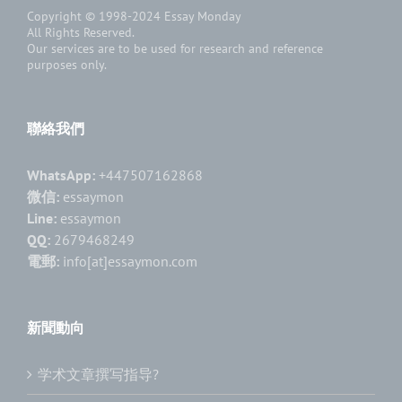
Copyright © 1998-2024
Essay Monday
All Rights Reserved.
Our services are to be used for research and reference
purposes only.
聯絡我們
WhatsApp:
+447507162868
微信:
essaymon
Line:
essaymon
QQ:
2679468249
電郵:
info[at]essaymon.com
新聞動向
学术文章撰写指导?