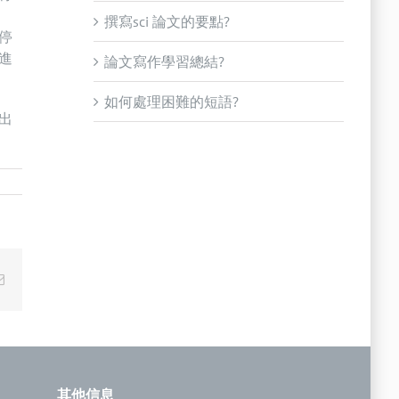
撰寫sci 論文的要點?
停
進
論文寫作學習總結?
如何處理困難的短語?
出
Email
其他信息