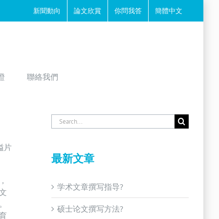
新聞動向
論文欣賞
你問我答
簡體中文
證
聯絡我們
Search
for:
隘片
最新文章
，
学术文章撰写指导?
文
。
硕士论文撰写方法?
育