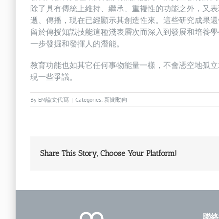
除了具有傳統上維持、繼承、重複性的功能之外，又表
遞、傳播，現在已經顯示其創造性來。這些研究成果還
留於傳授知識技能這種淺表層次而深入到發展和培養學
一步發掘和發揮人的潛能。
教育功能也如其它任何事物能量一樣，不會憑空地孤立
現一些爭議。
By
EM論文代寫
|
Categories:
新聞動向
Share This Story, Choose Your Platform!
聯絡