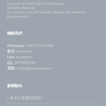
Copyright © 1998-2024
Essay Monday
All Rights Reserved.
Our services are to be used for research and reference
purposes only.
聯絡我們
WhatsApp:
+447507162868
微信:
essaymon
Line:
essaymon
QQ:
2679468249
電郵:
info[at]essaymon.com
新聞動向
学术文章撰写指导?