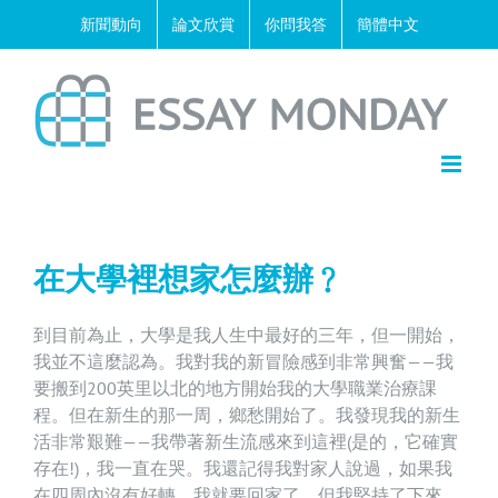
Skip
新聞動向
論文欣賞
你問我答
簡體中文
to
content
在大學裡想家怎麼辦﹖
到目前為止，大學是我人生中最好的三年，但一開始，
我並不這麼認為。我對我的新冒險感到非常興奮——我
要搬到200英里以北的地方開始我的大學職業治療課
程。但在新生的那一周，鄉愁開始了。我發現我的新生
活非常艱難——我帶著新生流感來到這裡(是的，它確實
存在!)，我一直在哭。我還記得我對家人說過，如果我
在四周內沒有好轉，我就要回家了。但我堅持了下來，