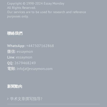
Copyright © 1998-2024
Essay Monday
All Rights Reserved.
Our services are to be used for research and reference
purposes only.
聯絡我們
WhatsApp:
+447507162868
微信:
essaymon
Line:
essaymon
QQ:
2679468249
電郵:
info[at]essaymon.com
新聞動向
学术文章撰写指导?