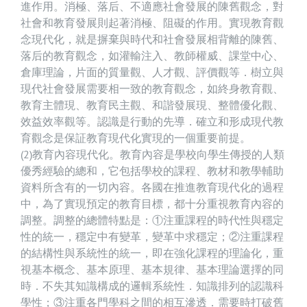
進作用。消極、落后、不適應社會發展的陳舊觀念，對
社會和教育發展則起著消極、阻礙的作用。實現教育觀
念現代化，就是摒棄與時代和社會發展相背離的陳舊、
落后的教育觀念，如灌輸注入、教師權威、課堂中心、
倉庫理論，片面的質量觀、人才觀、評價觀等．樹立與
現代社會發展需要相一致的教育觀念，如終身教育觀、
教育主體現、教育民主觀、和諧發展現、整體優化觀、
效益效率觀等。認識是行動的先導．確立和形成現代教
育觀念是保証教育現代化實現的一個重要前提。
(2)教育內容現代化。教育內容是學校向學生傳授的人類
優秀經驗的總和，它包括學校的課程、教材和教學輔助
資料所含有的一切內容。各國在推進教育現代化的過程
中，為了實現預定的教育目標，都十分重視教育內容的
調整。調整的總體特點是：①注重課程的時代性與穩定
性的統一，穩定中有變革，變革中求穩定；②注重課程
的結構性與系統性的統一，即在強化課程的理論化，重
視基本概念、基本原理、基本規律、基本理論選擇的同
時．不失其知識構成的邏輯系統性．知識排列的認識科
學性；③注重各門學科之間的相互滲透．需要時打破舊