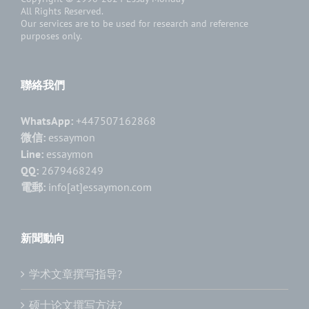
All Rights Reserved.
Our services are to be used for research and reference
purposes only.
聯絡我們
WhatsApp:
+447507162868
微信:
essaymon
Line:
essaymon
QQ:
2679468249
電郵:
info[at]essaymon.com
新聞動向
学术文章撰写指导?
硕士论文撰写方法?