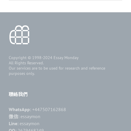
Copyright © 1998-2024
Essay Monday
All Rights Reserved.
Our services are to be used for research and reference
purposes only.
聯絡我們
WhatsApp:
+447507162868
微信:
essaymon
Line:
essaymon
QQ:
2679468249