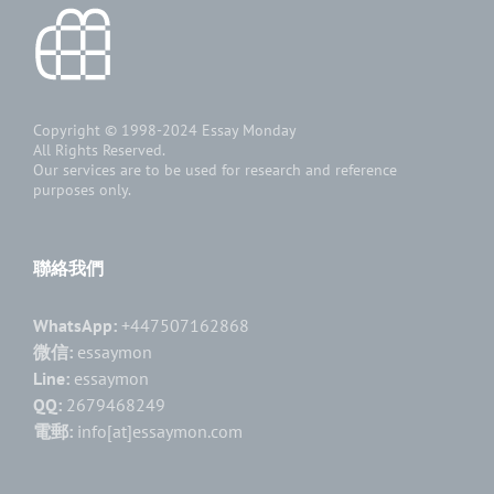
Copyright © 1998-2024
Essay Monday
All Rights Reserved.
Our services are to be used for research and reference
purposes only.
聯絡我們
WhatsApp:
+447507162868
微信:
essaymon
Line:
essaymon
QQ:
2679468249
電郵:
info[at]essaymon.com