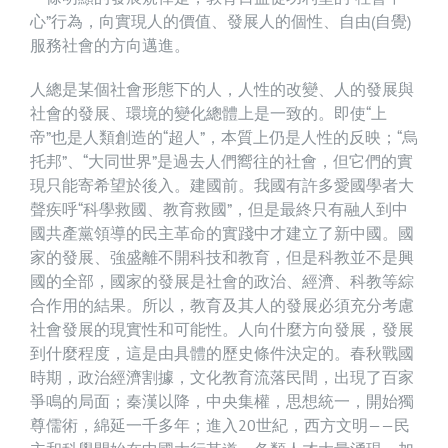
心”行為，向實現人的價值、發展人的個性、自由(自覺)
服務社會的方向邁進。
人總是某個社會形態下的人，人性的改變、人的發展與
社會的發展、環境的變化總體上是一致的。即使“上
帝”也是人類創造的“超人”，本質上仍是人性的反映；“烏
托邦”、“大同世界”是過去人們嚮往的社會，但它們的實
現只能寄希望於後入。建國前。我國有許多愛國學者大
聲疾呼“科學救國、教育救國”，但是最終只有融人到中
國共產黨領導的民主革命的實踐中才建立了新中國。國
家的發展、強盛離不開科技和教育，但是科教並不是興
國的全部，國家的發展是社會的政治、經濟、科教等綜
合作用的結果。所以，教育及其人的發展必須充分考慮
社會發展的現實性和可能性。人向什麼方向發展，發展
到什麼程度，這是由具體的歷史條件決定的。春秋戰國
時期，政治經濟割據，文化教育流落民間，出現了百家
爭鳴的局面；秦漢以降，中央集權，思想統一，開始獨
尊儒術，綿延一千多年；進入20世紀，西方文明——民