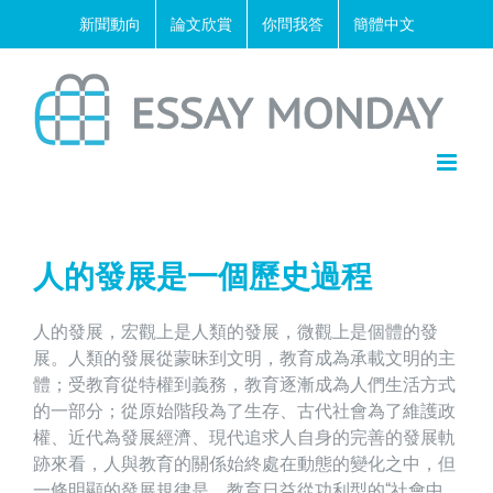
Skip
新聞動向
論文欣賞
你問我答
簡體中文
to
content
人的發展是一個歷史過程
人的發展，宏觀上是人類的發展，微觀上是個體的發
展。人類的發展從蒙昧到文明，教育成為承載文明的主
體；受教育從特權到義務，教育逐漸成為人們生活方式
的一部分；從原始階段為了生存、古代社會為了維護政
權、近代為發展經濟、現代追求人自身的完善的發展軌
跡來看，人與教育的關係始終處在動態的變化之中，但
一條明顯的發展規律是，教育日益從功利型的“社會中