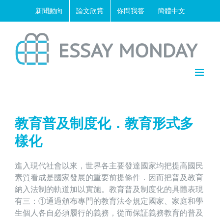
Skip
新聞動向
論文欣賞
你問我答
簡體中文
to
content
教育普及制度化．教育形式多
樣化
進入現代社會以來，世界各主要發達國家均把提高國民
素質看成是國家發展的重要前提條件．因而把普及教育
納入法制的軌道加以實施。教育普及制度化的具體表現
有三：①通過頒布專門的教育法令規定國家、家庭和學
生個人各自必須履行的義務，從而保証義務教育的普及