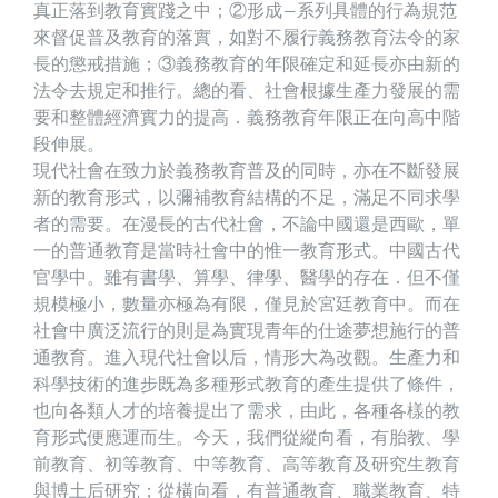
真正落到教育實踐之中；②形成—系列具體的行為規范
來督促普及教育的落實，如對不履行義務教育法令的家
長的懲戒措施；③義務教育的年限確定和延長亦由新的
法令去規定和推行。總的看、社會根據生產力發展的需
要和整體經濟實力的提高．義務教育年限正在向高中階
段伸展。
現代社會在致力於義務教育普及的同時，亦在不斷發展
新的教育形式，以彌補教育結構的不足，滿足不同求學
者的需要。在漫長的古代社會，不論中國還是西歐，單
一的普通教育是當時社會中的惟一教育形式。中國古代
官學中。雖有書學、算學、律學、醫學的存在．但不僅
規模極小，數量亦極為有限，僅見於宮廷教育中。而在
社會中廣泛流行的則是為實現青年的仕途夢想施行的普
通教育。進入現代社會以后，情形大為改觀。生產力和
科學技術的進步既為多種形式教育的產生提供了條件，
也向各類人才的培養提出了需求，由此，各種各樣的教
育形式便應運而生。今天，我們從縱向看，有胎教、學
前教育、初等教育、中等教育、高等教育及研究生教育
與博土后研究；從橫向看，有普通教育、職業教育、特