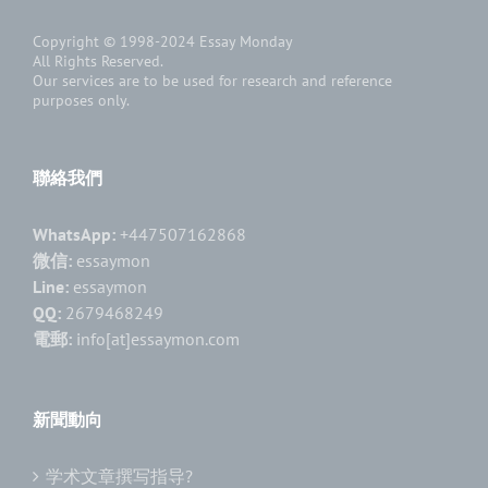
Copyright © 1998-2024
Essay Monday
All Rights Reserved.
Our services are to be used for research and reference
purposes only.
聯絡我們
WhatsApp:
+447507162868
微信:
essaymon
Line:
essaymon
QQ:
2679468249
電郵:
info[at]essaymon.com
新聞動向
学术文章撰写指导?