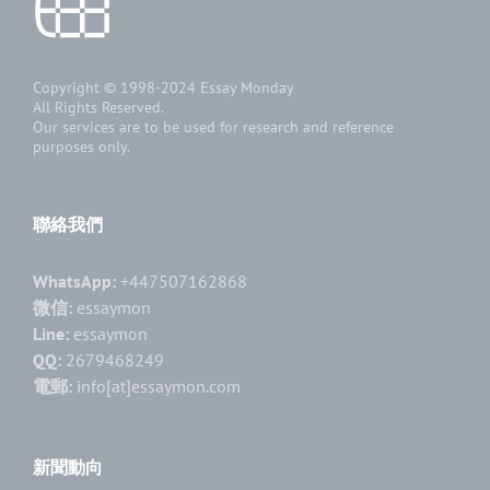
Copyright © 1998-2024
Essay Monday
All Rights Reserved.
Our services are to be used for research and reference
purposes only.
聯絡我們
WhatsApp:
+447507162868
微信:
essaymon
Line:
essaymon
QQ:
2679468249
電郵:
info[at]essaymon.com
新聞動向