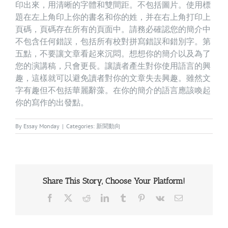
印出來，用清晰的字體和雙間距。不包括圖片。使用標
題在左上角印上你的書名和你的姓，并在右上角打印上
頁碼，頁碼存在所有的頁面中。請務必確認您的簡介中
不包含任何錯誤，包括所有校對拼寫錯誤和錯別字。第
五點，不要讓文章看起來沉悶。想想你的簡介以及為了
您的演講稿，只會更長。讓讀者產生對你使用語言的興
趣，這樣就可以避免讀者對你的文章失去興趣。雖然文
字有趣但不包括華麗辭藻。在你的簡介的語言應該喚起
你的寫作的出發點。
By
Essay Monday
|
Categories:
新聞動向
Share This Story, Choose Your Platform!
Facebook
X
Reddit
LinkedIn
Tumblr
Pinterest
Vk
Email