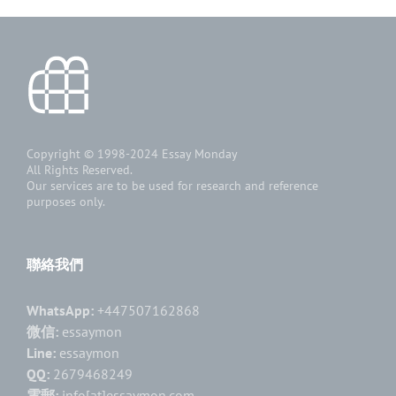
Copyright © 1998-2024
Essay Monday
All Rights Reserved.
Our services are to be used for research and reference
purposes only.
聯絡我們
WhatsApp:
+447507162868
微信:
essaymon
Line:
essaymon
QQ:
2679468249
電郵:
info[at]essaymon.com