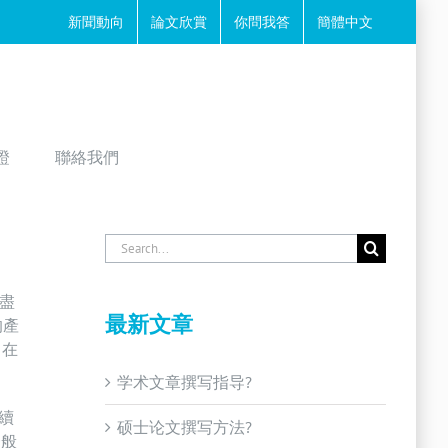
新聞動向
論文欣賞
你問我答
簡體中文
證
聯絡我們
Search
for:
盡
最新文章
的產
，在
学术文章撰写指导?
續
硕士论文撰写方法?
一般