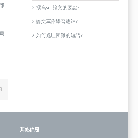
部
撰寫sci 論文的要點?
論文寫作學習總結?
局
如何處理困難的短語?
Email
其他信息