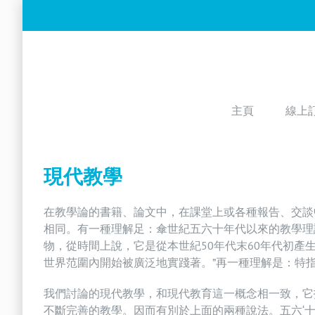
Skip
to
content
主頁
線上
現代教學
在教學論的書籍、論文中，在課堂上或各種報告、交談中
相同。有一種理解足：傘世紀五六十年代以來的教學理
物，從時間上說，它是從本世紀50年代末60年代初
世界范圍內開始被廣泛地實踐著。”再一種理解是：特
我們討論的現代教學，和現代教育這一概念相一致，它
不斷完善的教學。因而有別於上面的兩種說法。五六‘