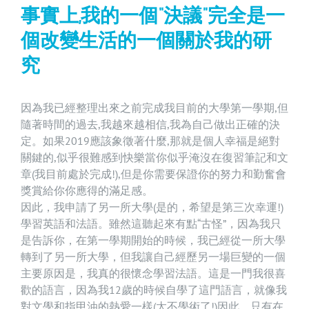
事實上,我的一個“決議”完全是一
個改變生活的一個關於我的研
究
因為我已經整理出來之前完成我目前的大學第一學期,但
隨著時間的過去,我越來越相信,我為自己做出正確的決
定。如果2019應該象徵著什麼,那就是個人幸福是絕對
關鍵的,似乎很難感到快樂當你似乎淹沒在復習筆記和文
章(我目前處於完成!),但是你需要保證你的努力和勤奮會
獎賞給你你應得的滿足感。
因此，我申請了另一所大學(是的，希望是第三次幸運!)
學習英語和法語。雖然這聽起來有點“古怪”，因為我只
是告訴你，在第一學期開始的時候，我已經從一所大學
轉到了另一所大學，但我讓自己經歷另一場巨變的一個
主要原因是，我真的很懷念學習法語。這是一門我很喜
歡的語言，因為我12歲的時候自學了這門語言，就像我
對文學和指甲油的熱愛一樣(太不學術了!)因此，只有在