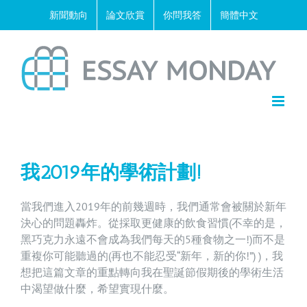
Skip
新聞動向
論文欣賞
你問我答
簡體中文
to
content
我2019年的學術計劃!
當我們進入2019年的前幾週時，我們通常會被關於新年
決心的問題轟炸。從採取更健康的飲食習慣(不幸的是，
黑巧克力永遠不會成為我們每天的5種食物之一!)而不是
重複你可能聽過的(再也不能忍受“新年，新的你!”) )，我
想把這篇文章的重點轉向我在聖誕節假期後的學術生活
中渴望做什麼，希望實現什麼。