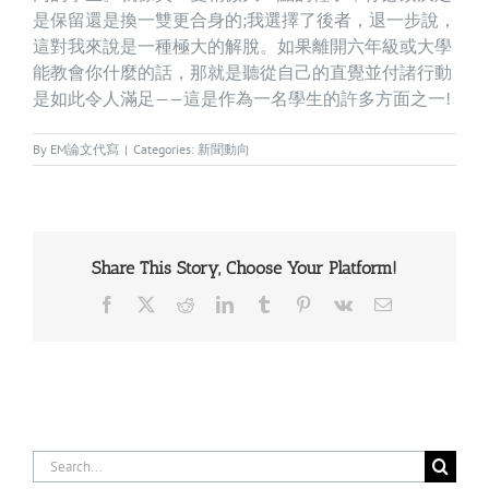
是保留還是換一雙更合身的;我選擇了後者，退一步說，
這對我來說是一種極大的解脫。如果離開六年級或大學
能教會你什麼的話，那就是聽從自己的直覺並付諸行動
是如此令人滿足——這是作為一名學生的許多方面之一!
By
EM論文代寫
|
Categories:
新聞動向
Share This Story, Choose Your Platform!
Facebook
X
Reddit
LinkedIn
Tumblr
Pinterest
Vk
Email
Search
for: