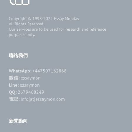
Copyright © 1998-2024
Essay Monday
All Rights Reserved.
Our services are to be used for research and reference
purposes only.
聯絡我們
WhatsApp:
+447507162868
微信:
essaymon
Line:
essaymon
QQ:
2679468249
電郵:
info[at]essaymon.com
新聞動向