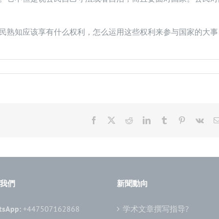
民熟知应该享有什么权利，怎么运用这些权利来参与国家的大事
Facebook
X
Reddit
LinkedIn
Tumblr
Pinterest
Vk
我們
新聞動向
tsApp:
+447507162868
学术文章撰写指导?