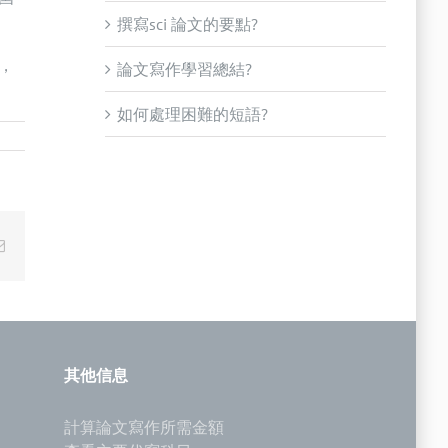
撰寫sci 論文的要點?
，
論文寫作學習總結?
如何處理困難的短語?
Email
其他信息
計算論文寫作所需金額