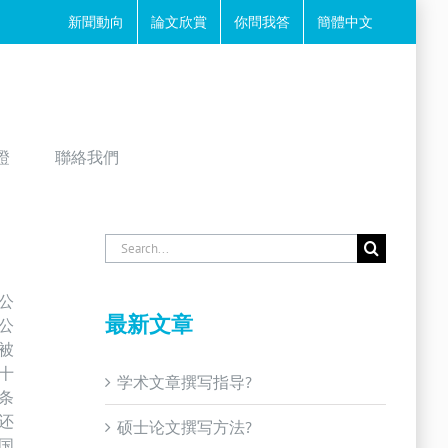
新聞動向
論文欣賞
你問我答
簡體中文
證
聯絡我們
Search
for:
公
最新文章
公
被
十
学术文章撰写指导?
条
还
硕士论文撰写方法?
国