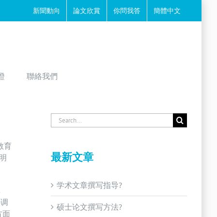
新聞動向
論文欣賞
你問我答
簡體中文
證
聯絡我們
Search
for:
教育
最新文章
明
学术文章撰写指导?
革
协调
硕士论文撰写方法?
方面