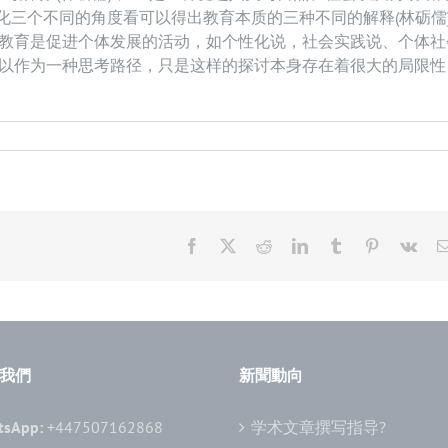
文化三个不同的角度看可以得出教育本质的三种不同的解释(林砺儒
教育是促进个体发展的活动，如个性化说，社会实践说、个体社
以作为一种思考路径，只是这样的探讨本身存在着很大的局限性
Facebook
X
Reddit
LinkedIn
Tumblr
Pinterest
Vk
我們
新聞動向
tsApp:
+447507162868
学术文章撰写指导?