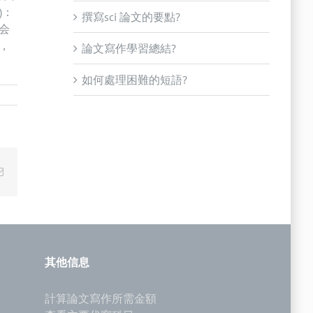
)：
撰寫sci 論文的要點?
会
，
論文寫作學習總結?
如何處理困難的短語?
Email
其他信息
計算論文寫作所需金額