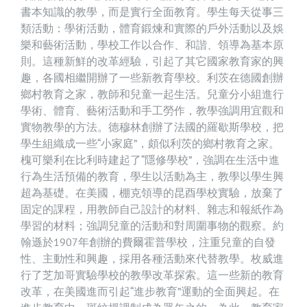
書本知識的教學，而是實行全面教育。學生每天從事三
類活動：學術活動，體育鍛煉和實際的戶外活動以及娛
樂和藝術活動，學校工作以合作、和諧、領導為基本原
則。這種新鮮的改革經驗，引起了其它國家教育家的興
趣，各國相繼開辦了一些新教育學校。利茨在德國創辦
鄉村教育之家，教師和兒童一起生活。兒童分小組進行
學術、體育、藝術活動和手工勞作，教學強調用宜觀和
實物教學的方法。德穆林創辦了法國的羅歇斯學校，把
學生組織成一些“小家庭”，頗似利茨的鄉村教育之家。
槐可樂利在比利時建起了“隱修學校”，強調在生活中進
行為生活預備的教育，學生以活動為主，教學以學生興
超為基礎。在美國，棚克領導的昆酉學校實驗，放棄了
固定的課程，用教師自己設計的材料、雜志和報紙作為
學習的材料；強調兒童的活動和對周圍事物的觀察。約
翰遜於1907年創辦的費爾霍普學校，注重兒童的自發
性、主動性和興趣，採用各種活動來代替教學。枚威進
行了芝加哥實驗學校的教學改革探索。這一些新的教育
改革，在美國進而引起“進步教育”運動的全面興起。在