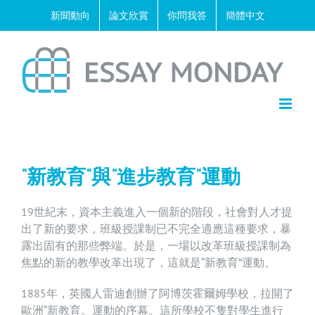
Skip
新聞動向
論文欣賞
你問我答
簡體中文
to
content
“新教育”與“進步教育”運動
19世紀末，資本主義進入一個新的階段，社會對人才提
出了新的要求，班級授課制已不完全適應這種要求，暴
露出固有的那些弊端。於是，一場以改革班級授課制為
焦點的新的教學改革出現了，這就是“新教育”運動。
1885年，英國人雷迪創辦了阿博茨霍爾姆學校，拉開了
歐洲“新教育。運動的序幕。這所學校不隻對學生進行