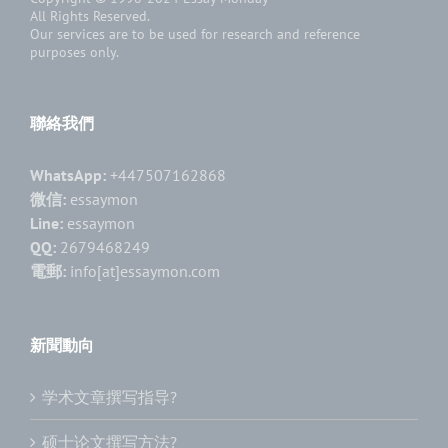
All Rights Reserved.
Our services are to be used for research and reference
purposes only.
聯絡我們
WhatsApp:
+447507162868
微信:
essaymon
Line:
essaymon
QQ:
2679468249
電郵:
info[at]essaymon.com
新聞動向
学术文章撰写指导?
硕士论文撰写方法?