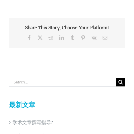
Share This Story, Choose Your Platform!
Facebook
X
Reddit
LinkedIn
Tumblr
Pinterest
Vk
Email
Search
for:
最新文章
学术文章撰写指导?