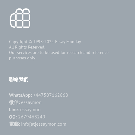
Copyright © 1998-2024
Essay Monday
All Rights Reserved.
Our services are to be used for research and reference
purposes only.
聯絡我們
WhatsApp:
+447507162868
微信:
essaymon
Line:
essaymon
QQ:
2679468249
電郵:
info[at]essaymon.com