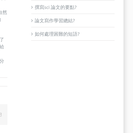
撰寫sci 論文的要點?
自然
的
論文寫作學習總結?
如何處理困難的短語?
了
給
分
Email