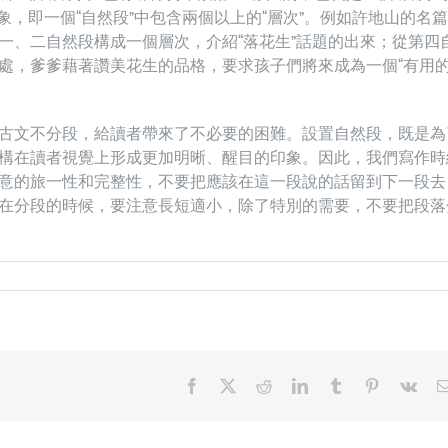
現象，即一個“自然段”中包含兩個以上的“層次”。例如許地山的名篇
一、二自然段構成一個層次，介紹“落花生”話題的出來；從第四
處，爹爹藉著讚美花生的品格，要求孩子們將來成為一個“有用
古文不分段，給讀者帶來了不必要的困難。設置自然段，既是為
構在讀者視覺上形成更加明晰、醒目的印象。因此，我們寫作時
意的旅一性和完整性，不要把應該在這一段說的話留到下一段去
在分段的時候，要注意長短適小，除了特別的需要，不要把段落
Facebook
X
Reddit
LinkedIn
Tumblr
Pinterest
Vk