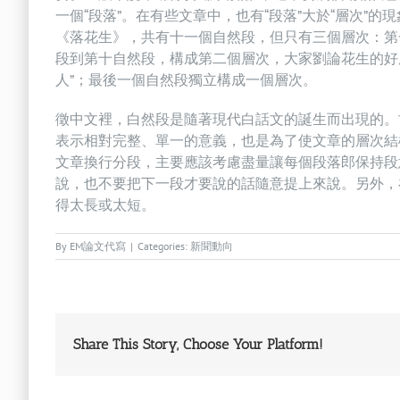
一個“段落”。在有些文章中，也有“段落”大於“層次”的
《落花生》，共有十一個自然段，但只有三個層次：第
段到第十自然段，構成第二個層次，大家劉論花生的好
人”；最後一個自然段獨立構成一個層次。
徵中文裡，白然段是隨著現代白話文的誕生而出現的。
表示相對完整、單一的意義，也是為了使文章的層次結
文章換行分段，主要應該考慮盡量讓每個段落郎保持段
說，也不要把下一段才要說的話隨意提上來說。另外，
得太長或太短。
By
EM論文代寫
|
Categories:
新聞動向
Share This Story, Choose Your Platform!