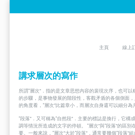
Skip
to
content
主頁
線上
講求層次的寫作
所謂“層次”．指的是文章思想內容的裴現次序，也可以稱作
的步驟，是事物發展的階段性，客觀矛盾的各個側面，
的角度看，“層次”比篇章小，而層次自身還可以細分為
“段落”．又可稱為“自然段”．主要的標誌是換行，它
調等情況所造成的文字的停頓。 “層次”與“段落”的
要。一般來說，“層次”大於“段落”，通常要幾個“段落”組