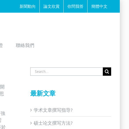
新聞動向
論文欣賞
你問我答
簡體中文
證
聯絡我們
Search
for:
展開
最新文章
思
学术文章撰写指导?
、強
需
硕士论文撰写方法?
等於