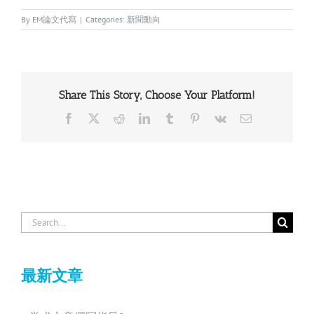
By
EM論文代寫
|
Categories:
新聞動向
Share This Story, Choose Your Platform!
Facebook
X
Reddit
LinkedIn
Tumblr
Pinterest
Vk
Email
Search
for:
最新文章