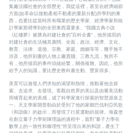
集廠法國社會的全部歷史，我從這裡，甚至在經濟細節
方面(如革命以後動產相不動產的重新分配)所學到的東
西，也要比從當時所有職業的歷史學家、經濟學家和統
計學家那裡學到的全部東西還要多。”我國古典小說
《紅樓夢》被謄為封建社會的“百科全書”，他所描寫的
封建社會的生活極其廣闊、全面，政治、經濟、文化、
教育、法律、道德、宗教、家庭、婚姻等等，幾乎無不
涉及，他所刻畫的人物上廠貴賤、三教九流，無所不
有，他所描寫的事件頭緒紛繁，關係複雜。因此，他所
給予人的知識，要比歷史教科書生動、豐富得多。
美育可以激發人們求知的渴望和熱情，推動著他去探
索、去追求、去發現。客觀自然界的美以及由審美活動
而哺育起來的美感，成了科學家進行探索的智慧源泉之
一。天文學家開普勒由於受到了他的家鄉巴伐利亞民歌
《和諧曲》的啟示，而發現了行星運動的規律。海森堡
在創立量子力學矩陣理論的過程中，面對“量子力學在
數學上的一致性和條理性”所呈現出來的和諧，產生了