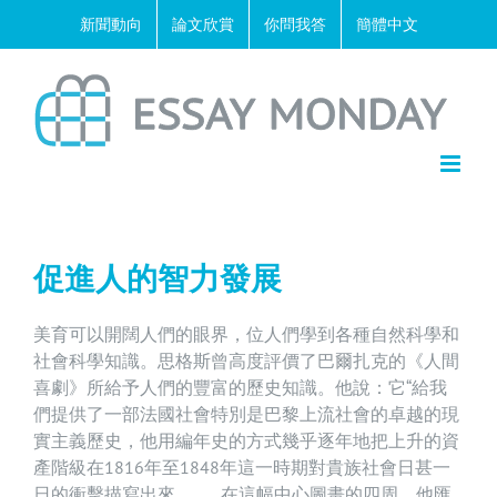
Skip
新聞動向
論文欣賞
你問我答
簡體中文
to
content
促進人的智力發展
美育可以開闊人們的眼界，位人們學到各種自然科學和
社會科學知識。思格斯曾高度評價了巴爾扎克的《人間
喜劇》所給予人們的豐富的歷史知識。他說：它“給我
們提供了一部法國社會特別是巴黎上流社會的卓越的現
實主義歷史，他用編年史的方式幾乎逐年地把上升的資
產階級在1816年至1848年這一時期對貴族社會日甚一
日的衝擊描寫出來，……在這幅中心圖畫的四周，他匯