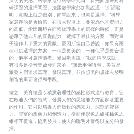
深切的美感。科學家進行科學研究時，首先面臨著對科
研課題的選擇問題。法國數學家彭加勒說過：“所謂發
明，實際上就是鑑別，簡單說來，也就是選擇。”科學
家選擇的是否恰當、在很大程度上，要依靠他直覺能力
的高低。愛因斯坦在面臨物理學上的選擇的時候，正是
憑藉了他非凡的直覺能力，選擇了最佳的方案，而對量
子論作出了重大的貢獻。愛因斯坦自己曾說：如果有兩
種可供選擇的方案，一種是更美的，一種似乎是更合理
的，他寧可選擇前者。愛因斯坦說：“我的科學成就，
有很多是從音樂啟發而來的。”無數事例證明，美育是
激發人們追求真理、發現真理、並按照美的規律去發明
創造的重要途徑和手段。
總之，美育總是以積澱著理性的感性形式進行教育，它
在啟迪人們的智慧，發展人們的思維能力方面起著重要
的作用。它可以培養人們敏銳的感知力、深刻的觀察
力、豐富的想像力和創造力，從而使形象思維和抽象思
維相互促進，協調發展，使人的聰明才智得以充分的發
揮。