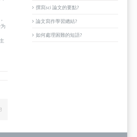
撰寫sci 論文的要點?
，
論文寫作學習總結?
学为
如何處理困難的短語?
主
Email