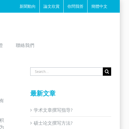
新聞動向
論文欣賞
你問我答
簡體中文
證
聯絡我們
Search
for:
最新文章
有
学术文章撰写指导?
积
硕士论文撰写方法?
为