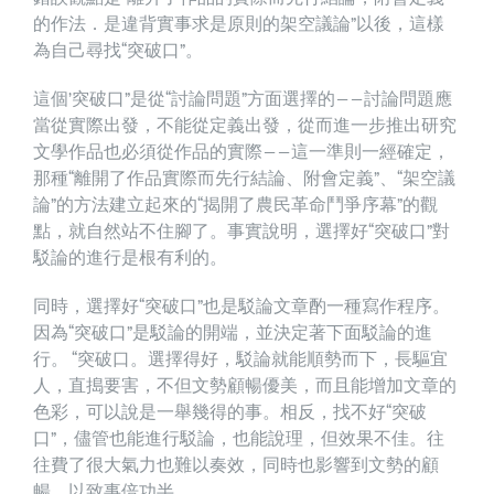
的作法．是違背實事求是原則的架空議論”以後，這樣
為自己尋找“突破口”。
這個’突破口”是從“討論問題”方面選擇的——討論問題應
當從實際出發，不能從定義出發，從而進一步推出研究
文學作品也必須從作品的實際——這一準則一經確定，
那種“離開了作品實際而先行結論、附會定義”、“架空議
論”的方法建立起來的“揭開了農民革命鬥爭序幕”的觀
點，就自然站不住腳了。事實說明，選擇好“突破口”對
駁論的進行是根有利的。
同時，選擇好“突破口”也是駁論文章酌一種寫作程序。
因為“突破口”是駁論的開端，並決定著下面駁論的進
行。 “突破口。選擇得好，駁論就能順勢而下，長驅宜
人，直搗要害，不但文勢顧暢優美，而且能增加文章的
色彩，可以說是一舉幾得的事。相反，找不好“突破
口”，儘管也能進行駁論，也能說理，但效果不佳。往
往費了很大氣力也難以奏效，同時也影響到文勢的顧
暢．以致事倍功半。