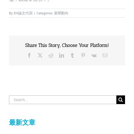
By
EM論文代寫
|
Categories:
新聞動向
Share This Story, Choose Your Platform!
Facebook
X
Reddit
LinkedIn
Tumblr
Pinterest
Vk
Email
Search
for:
最新文章