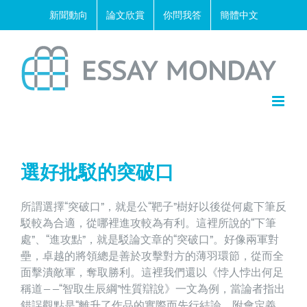
Skip
新聞動向
論文欣賞
你問我答
簡體中文
to
content
選好批駁的突破口
所謂選擇“突破口”，就是公“靶子”樹好以後從何處下筆反
駁較為合適，從哪裡進攻較為有利。這裡所說的“下筆
處”、“進攻點”，就是駁論文章的“突破口”。好像兩軍對
壘，卓越的將領總是善於攻擊對方的薄羽環節，從而全
面擊潰敵軍，奪取勝利。這裡我們還以《悖人悖出何足
稱道——“智取生辰綱”性質辯說》一文為例，當論者指出
錯誤觀點是“離升了作品的實際而先行結論，附會定義