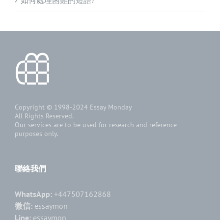
Copyright © 1998-2024
Essay Monday
All Rights Reserved.
Our services are to be used for research and reference
purposes only.
聯絡我們
WhatsApp:
+447507162868
微信:
essaymon
Line:
essaymon