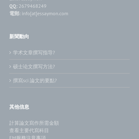
QQ:
2679468249
電郵:
info[at]essaymon.com
新聞動向
学术文章撰写指导?
硕士论文撰写方法?
撰寫sci 論文的要點?
其他信息
計算論文寫作所需金額
查看主要代寫科目
EM服務注意事項