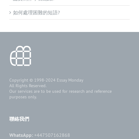
如何處理困難的短語?
Copyright © 1998-2024
Essay Monday
All Rights Reserved.
Our services are to be used for research and reference
purposes only.
聯絡我們
WhatsApp:
+447507162868