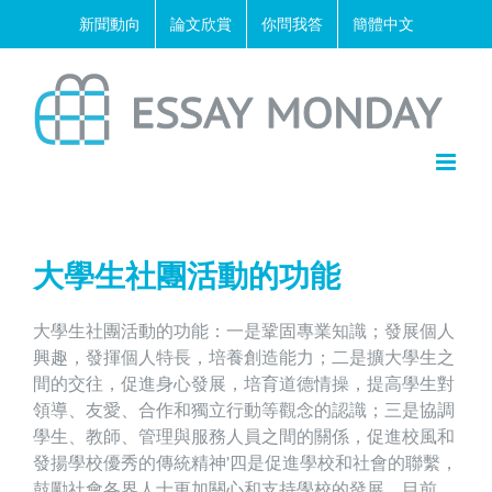
Skip
新聞動向
論文欣賞
你問我答
簡體中文
to
content
大學生社團活動的功能
大學生社團活動的功能：一是鞏固專業知識；發展個人
興趣，發揮個人特長，培養創造能力；二是擴大學生之
間的交往，促進身心發展，培育道德情操，提高學生對
領導、友愛、合作和獨立行動等觀念的認識；三是協調
學生、教師、管理與服務人員之間的關係，促進校風和
發揚學校優秀的傳統精神’四是促進學校和社會的聯繫，
鼓勵社會各界人士更加關心和支持學校的發展。目前，