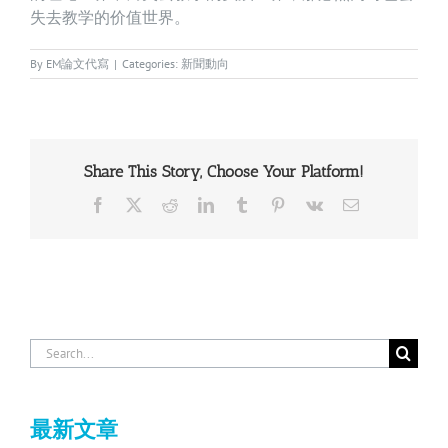
失去教学的价值世界。
By
EM論文代寫
|
Categories:
新聞動向
Share This Story, Choose Your Platform!
Facebook
X
Reddit
LinkedIn
Tumblr
Pinterest
Vk
Email
Search
for:
最新文章