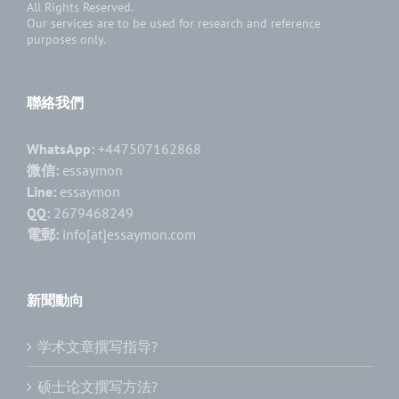
All Rights Reserved.
Our services are to be used for research and reference
purposes only.
聯絡我們
WhatsApp:
+447507162868
微信:
essaymon
Line:
essaymon
QQ:
2679468249
電郵:
info[at]essaymon.com
新聞動向
学术文章撰写指导?
硕士论文撰写方法?