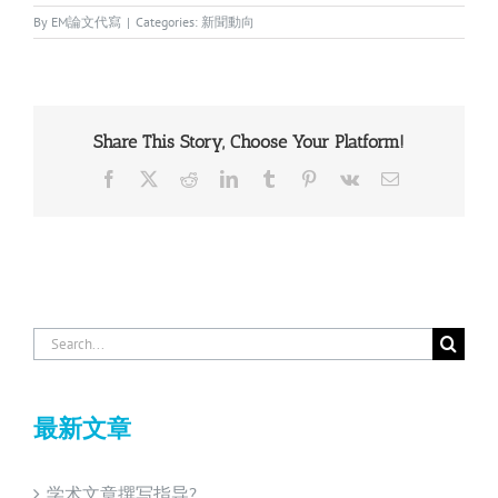
By
EM論文代寫
|
Categories:
新聞動向
Share This Story, Choose Your Platform!
Facebook
X
Reddit
LinkedIn
Tumblr
Pinterest
Vk
Email
Search
for:
最新文章
学术文章撰写指导?