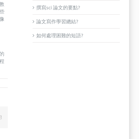
教
撰寫sci 論文的要點?
些
像
論文寫作學習總結?
如何處理困難的短語?
的
程
Email