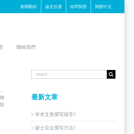
新聞動向
論文欣賞
你問我答
簡體中文
證
聯絡我們
Search
for:
，
最新文章
物
知
学术文章撰写指导?
硕士论文撰写方法?