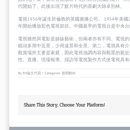
代開始了。此後出現了默片時代的喜劇大師卓別林。
電視1936年誕生於倫敦的英國廣播公司。 1954年美
年開始播放彩色電視節目。中國最早的電視台是中央台的
電視雖然與電影是姊妹藝術，但兩者亦有不同。電視的
鏡頭多用中近景，少用遠景和全景。第二，電視具有介
觀賞場所主要是家庭，因此電視強調內容與觀眾的親近
性。直播、現場報導、採訪等電視製作方式使電視具有
By
EM論文代寫
|
Categories:
新聞動向
Share This Story, Choose Your Platform!