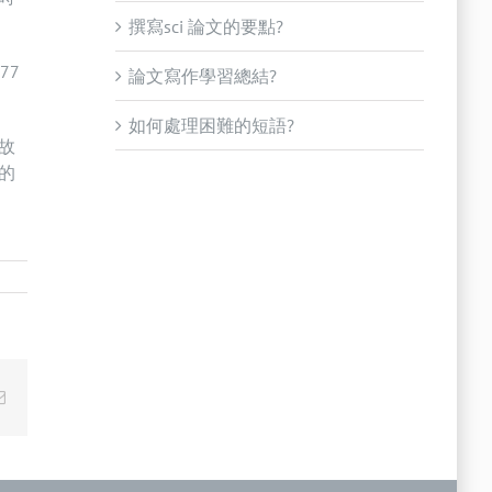
撰寫sci 論文的要點?
77
論文寫作學習總結?
如何處理困難的短語?
故
的
Email