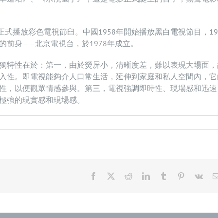
國正式播放彩色電視節臼。中國1958年開始播放黑白電視節目，19
前身——北京電視台，於1978年成立。
獨特性在於：第一，由於熒屏小，清晰度差，難以表現大場面，
入性。即電視能夠介人口常生活，延伸到家庭和私人空間內，它
性，以便觀眾情感參與。第三，電視強調即時性、現場感和迅速
極強的現實感和現場感。
Facebook
X
Reddit
LinkedIn
Tumblr
Pinterest
Vk