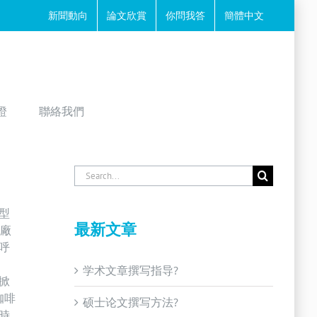
新聞動向
論文欣賞
你問我答
簡體中文
證
聯絡我們
Search
for:
型
最新文章
工廠
呼
学术文章撰写指导?
掀
咖啡
硕士论文撰写方法?
時