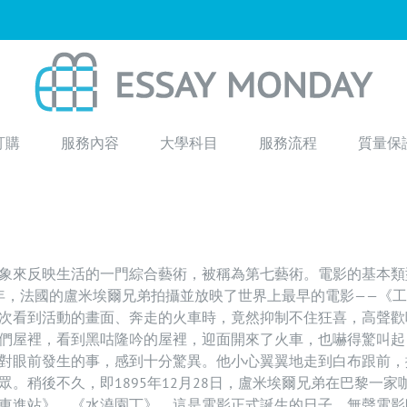
訂購
服務內容
大學科目
服務流程
質量保
象來反映生活的一門綜合藝術，被稱為第七藝術。電影的基本類
5年，法國的盧米埃爾兄弟拍攝並放映了世界上最早的電影——《
次看到活動的畫面、奔走的火車時，竟然抑制不住狂喜，高聲歡
們屋裡，看到黑咕隆吟的屋裡，迎面開來了火車，也嚇得驚叫起
對眼前發生的事，感到十分驚異。他小心翼翼地走到白布跟前，
。稍後不久，即1895年12月28日，盧米埃爾兄弟在巴黎一家
車進站》、《水澆園丁》，這是電影正式誕生的日子，無聲電影