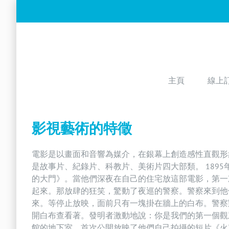
Skip
to
content
主頁
線上
影視藝術的特徵
電影是以畫面和音響為媒介，在銀幕上創造感性直觀形
是故事片、紀錄片、科教片、美術片四大部類。 189
的大門》。當他們深夜在自己的住宅放這部電影，第一
起來。那放肆的狂笑，驚動了夜巡的警察。警察來到他
來。等停止放映，面前只有一塊掛在牆上的白布。警察
開白布查看著。發明者激動地說：你是我們的第一個觀眾
館的地下室，首次公開放映了他們自己拍攝的短片《火