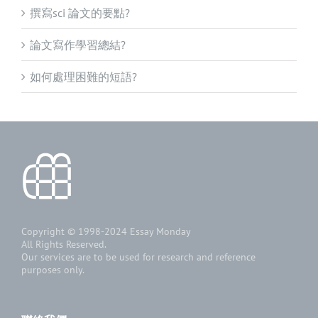
撰寫sci 論文的要點?
論文寫作學習總結?
如何處理困難的短語?
Copyright © 1998-2024
Essay Monday
All Rights Reserved.
Our services are to be used for research and reference
purposes only.