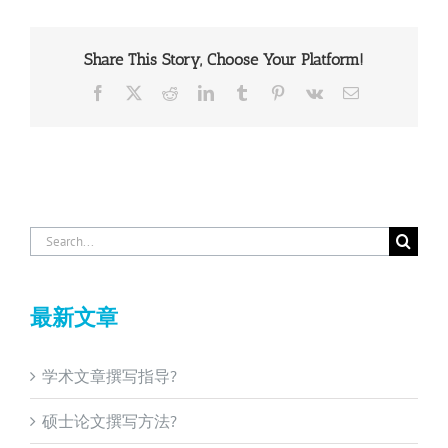
Share This Story, Choose Your Platform!
Facebook
X
Reddit
LinkedIn
Tumblr
Pinterest
Vk
Email
Search
for:
最新文章
学术文章撰写指导?
硕士论文撰写方法?