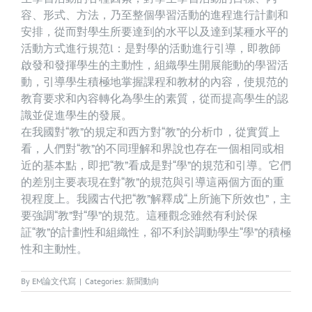
容、形式、方法，乃至整個學習活動的進程進行計劃和
安排，從而對學生所要達到的水平以及達到某種水平的
活動方式進行規范l：是對學的活動進行引導，即教師
啟發和發揮學生的主動性，組織學生開展能動的學習活
動，引導學生積極地掌握課程和教材的內容，使規范的
教育要求和內容轉化為學生的素質，從而提高學生的認
識並促進學生的發展。
在我國對“教”的規定和西方對“教”的分析巾，從實質上
看，人們對“教”的不同理解和界說也存在一個相同或相
近的基本點，即把“教”看成是對“學”的規范和引導。它們
的差別主要表現在對“教”的規范與引導這兩個方面的重
視程度上。我國古代把“教”解釋成“上所施下所效也”，主
要強調“教”對“學”的規范。這種觀念雖然有利於保
証“教”的計劃性和組織性，卻不利於調動學生“學”的積極
性和主動性。
By
EM論文代寫
|
Categories:
新聞動向