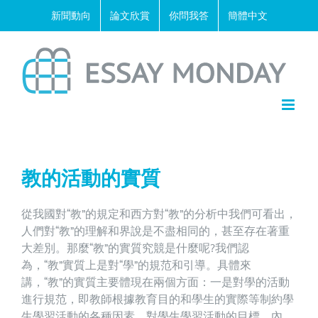
Skip
新聞動向
論文欣賞
你問我答
簡體中文
to
content
教的活動的實質
從我國對“教”的規定和西方對“教”的分析中我們可看出，
人們對“教”的理解和界說是不盡相同的，甚至存在著重
大差別。那麼“教”的實質究競是什麼呢?我們認
為，“教”實質上是對“學”的規范和引導。具體來
講，“教”的實質主要體現在兩個方面：一是對學的活動
進行規范，即教師根據教育目的和學生的實際等制約學
生學習活動的各種因素，對學生學習活動的目標、內