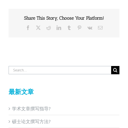
Share This Story, Choose Your Platform!
Facebook
X
Reddit
LinkedIn
Tumblr
Pinterest
Vk
Email
Search
for:
最新文章
学术文章撰写指导?
硕士论文撰写方法?