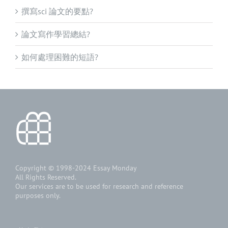
撰寫sci 論文的要點?
論文寫作學習總結?
如何處理困難的短語?
Copyright © 1998-2024
Essay Monday
All Rights Reserved.
Our services are to be used for research and reference
purposes only.