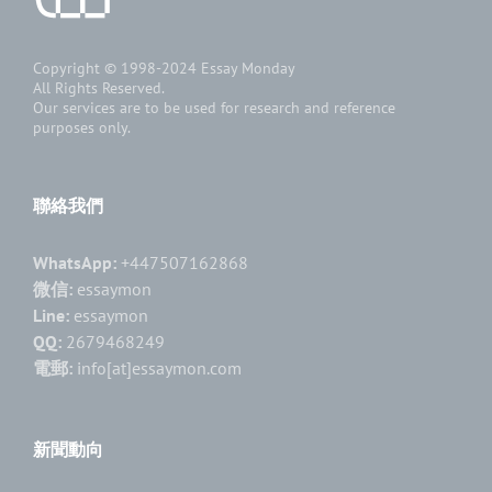
Copyright © 1998-2024
Essay Monday
All Rights Reserved.
Our services are to be used for research and reference
purposes only.
聯絡我們
WhatsApp:
+447507162868
微信:
essaymon
Line:
essaymon
QQ:
2679468249
電郵:
info[at]essaymon.com
新聞動向