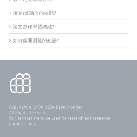
撰寫sci 論文的要點?
論文寫作學習總結?
如何處理困難的短語?
Copyright © 1998-2024
Essay Monday
All Rights Reserved.
Our services are to be used for research and reference
purposes only.