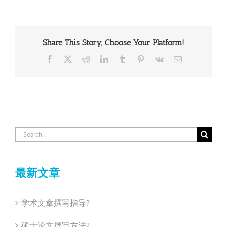
Share This Story, Choose Your Platform!
Facebook
X
Reddit
LinkedIn
Tumblr
Pinterest
Vk
Email
Search
for:
最新文章
学术文章撰写指导?
硕士论文撰写方法?