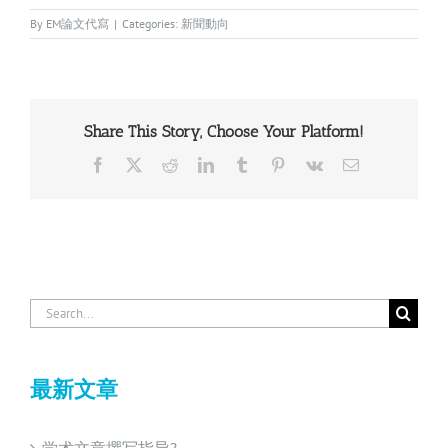
By
EM論文代寫
|
Categories:
新聞動向
Share This Story, Choose Your Platform!
Facebook
X
Reddit
LinkedIn
Tumblr
Pinterest
Vk
Email
Search
for:
最新文章
学术文章撰写指导?