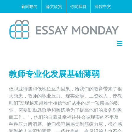
Skip
新聞動向
論文欣賞
你問我答
簡體中文
to
content
教师专业化发展基础薄弱
低职业待遇和低地位互为因果，给我们的教育带来了很
大隐患，教师的职业压力、现实处境、工资收入，使教
师们“发现越来越难于相信他们从事的是一项崇高的职
业，需要勤勤恳恳地和熟练地为了提高他们的服务对象
而工作。”，他们的自豪及幸福往往会被现实的不平及
种种压力所消磨。他们很容易感觉到筋疲力尽，很难感
受到被人赏识和满意，一些优秀的、有见识的人也不会