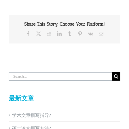
Share This Story, Choose Your Platform!
Facebook
X
Reddit
LinkedIn
Tumblr
Pinterest
Vk
Email
Search
for:
最新文章
学术文章撰写指导?
硕士论文撰写方法?