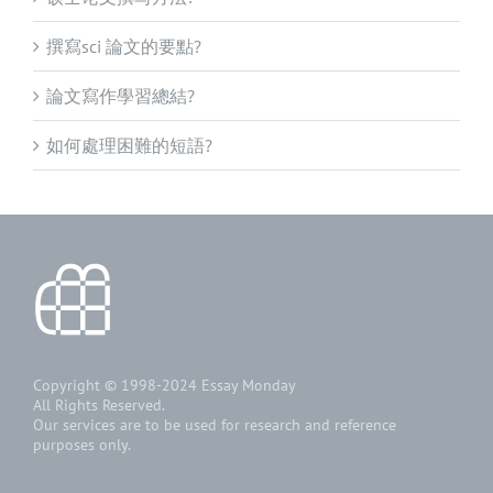
撰寫sci 論文的要點?
論文寫作學習總結?
如何處理困難的短語?
Copyright © 1998-2024
Essay Monday
All Rights Reserved.
Our services are to be used for research and reference
purposes only.