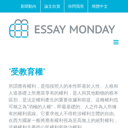
Skip
新聞動向
論文欣賞
你問我答
簡體中文
to
content
“受教育權”
所謂應有權利，是指按照人的本性即基於人性、人格和
人道基礎上所應當享有的權利，是人與其他動物的根本
區別，是法定權利產生的重要依據和前提。這種權利也
可稱之為“消極的人權”，即最基礎的、人之作為人所擁
有的權利底線。它要求他人不得乾涉權利主體的自由。
在西方國家一般將應有權利視為至高無上的絕對權利，
這種權利主要指公民權利和政治權利。